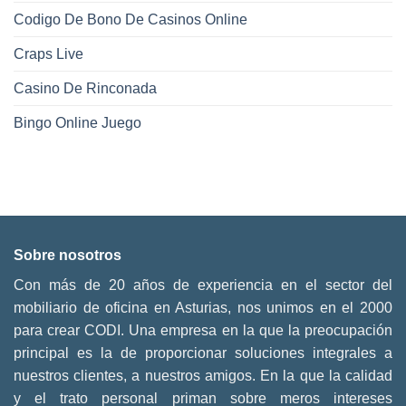
Codigo De Bono De Casinos Online
Craps Live
Casino De Rinconada
Bingo Online Juego
Sobre nosotros
Con más de 20 años de experiencia en el sector del
mobiliario de oficina en Asturias, nos unimos en el 2000
para crear CODI. Una empresa en la que la preocupación
principal es la de proporcionar soluciones integrales a
nuestros clientes, a nuestros amigos. En la que la calidad
y el trato personal priman sobre meros intereses