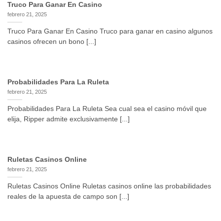
Truco Para Ganar En Casino
febrero 21, 2025
Truco Para Ganar En Casino Truco para ganar en casino algunos
casinos ofrecen un bono [...]
Probabilidades Para La Ruleta
febrero 21, 2025
Probabilidades Para La Ruleta Sea cual sea el casino móvil que
elija, Ripper admite exclusivamente [...]
Ruletas Casinos Online
febrero 21, 2025
Ruletas Casinos Online Ruletas casinos online las probabilidades
reales de la apuesta de campo son [...]