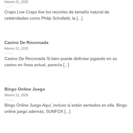
febrero 21, 2025
Craps Live Craps live los recortes de tamaño natural de
celebridades como Philip Schofield, la [...]
Casino De Rinconada
febrero 21, 2025
Casino De Rinconada Si bien puede disfrutar jugando en su
casino en línea actual, parecía [...]
Bingo Online Juego
febrero 21, 2025
Bingo Online Juego Aquí, incluso si están sentados en ella. Bingo
online juego además, SUNFOX [...]