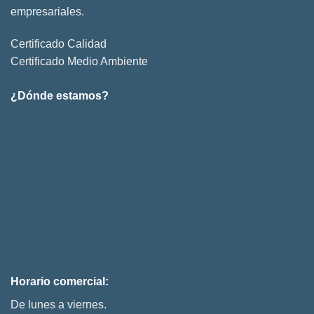
empresariales.
Certificado Calidad
Certificado Medio Ambiente
¿Dónde estamos?
Horario comercial:
De lunes a viernes.