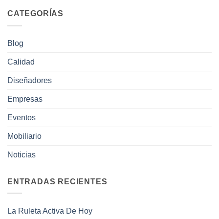
CATEGORÍAS
Blog
Calidad
Diseñadores
Empresas
Eventos
Mobiliario
Noticias
ENTRADAS RECIENTES
La Ruleta Activa De Hoy