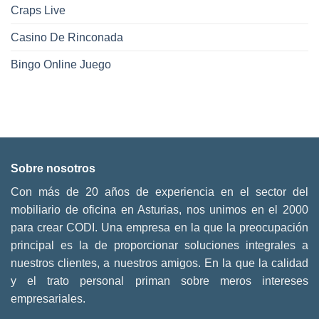
Craps Live
Casino De Rinconada
Bingo Online Juego
Sobre nosotros
Con más de 20 años de experiencia en el sector del
mobiliario de oficina en Asturias, nos unimos en el 2000
para crear CODI. Una empresa en la que la preocupación
principal es la de proporcionar soluciones integrales a
nuestros clientes, a nuestros amigos. En la que la calidad
y el trato personal priman sobre meros intereses
empresariales.