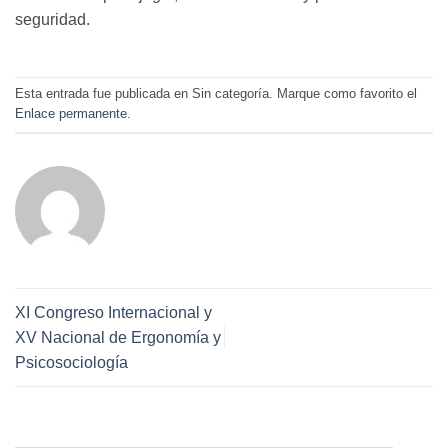
seguridad.
Esta entrada fue publicada en Sin categoría. Marque como favorito el
Enlace permanente
.
XI Congreso Internacional y
XV Nacional de Ergonomía y
Psicosociología