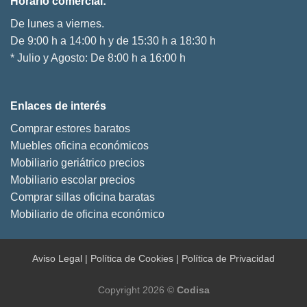
Horario comercial:
De lunes a viernes.
De 9:00 h a 14:00 h y de 15:30 h a 18:30 h
* Julio y Agosto: De 8:00 h a 16:00 h
Enlaces de interés
Comprar estores baratos
Muebles oficina económicos
Mobiliario geriátrico precios
Mobiliario escolar precios
Comprar sillas oficina baratas
Mobiliario de oficina económico
Aviso Legal
|
Política de Cookies
|
Política de Privacidad
Copyright 2026 ©
Codisa