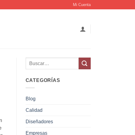
Mi Cuenta
CATEGORÍAS
Blog
Calidad
n
Diseñadores
e
Empresas