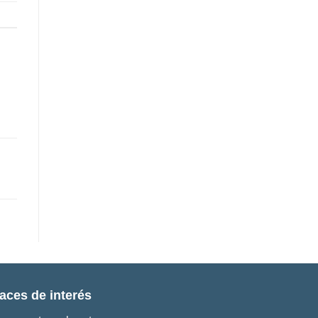
aces de interés