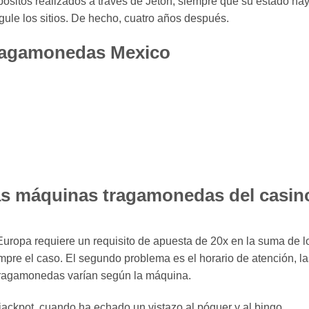
ósitos realizados a través de Jeton, siempre que su estado ha
egule los sitios. De hecho, cuatro años después.
ragamonedas Mexico
as máquinas tragamonedas del casin
uropa requiere un requisito de apuesta de 20x en la suma de l
mpre el caso. El segundo problema es el horario de atención, la
tragamonedas varían según la máquina.
jackpot, cuando ha echado un vistazo al póquer y al bingo.