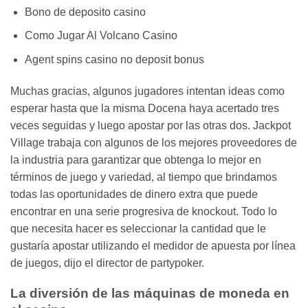
Bono de deposito casino
Como Jugar Al Volcano Casino
Agent spins casino no deposit bonus
Muchas gracias, algunos jugadores intentan ideas como
esperar hasta que la misma Docena haya acertado tres
veces seguidas y luego apostar por las otras dos. Jackpot
Village trabaja con algunos de los mejores proveedores de
la industria para garantizar que obtenga lo mejor en
términos de juego y variedad, al tiempo que brindamos
todas las oportunidades de dinero extra que puede
encontrar en una serie progresiva de knockout. Todo lo
que necesita hacer es seleccionar la cantidad que le
gustaría apostar utilizando el medidor de apuesta por línea
de juegos, dijo el director de partypoker.
La diversión de las máquinas de moneda en