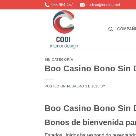
Saltar
985 964 457
codisa@codisa.net
al
contenido
COMPAÑ
SIN CATEGORÍA
Boo Casino Bono Sin D
POSTED ON
FEBRERO 21, 2025
BY
Boo Casino Bono Sin D
Bonos de bienvenida par
Estados Unidos ha respondido reservando r