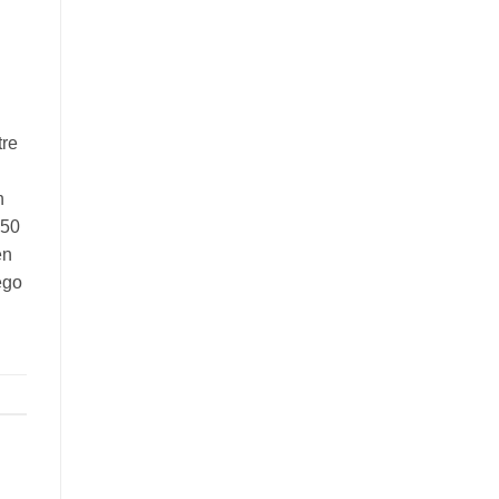
tre
n
 50
en
ego