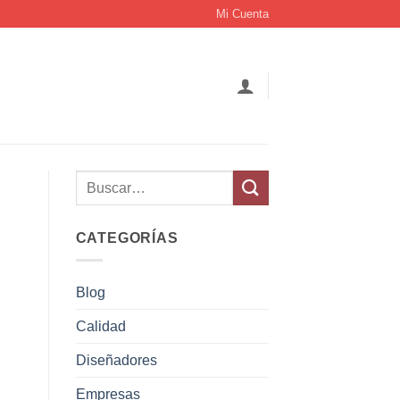
Mi Cuenta
CATEGORÍAS
Blog
Calidad
Diseñadores
Empresas