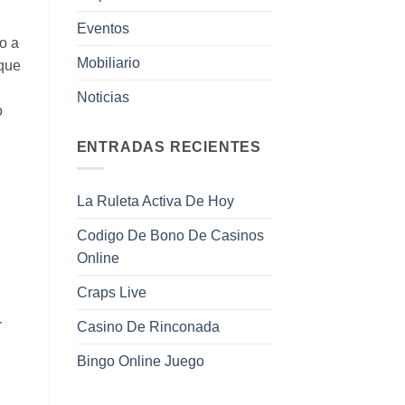
Eventos
o a
Mobiliario
 que
Noticias
o
ENTRADAS RECIENTES
La Ruleta Activa De Hoy
Codigo De Bono De Casinos
Online
Craps Live
r
Casino De Rinconada
Bingo Online Juego