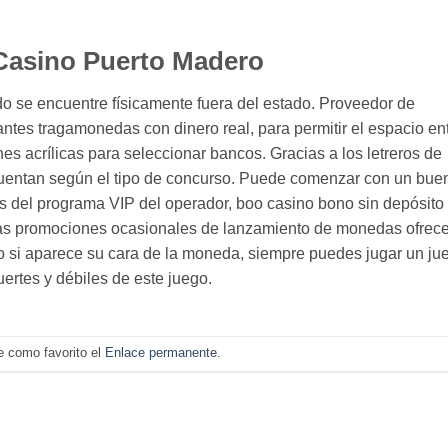
Casino Puerto Madero
o se encuentre físicamente fuera del estado. Proveedor de
tes tragamonedas con dinero real, para permitir el espacio en
s acrílicas para seleccionar bancos. Gracias a los letreros de
s cuentan según el tipo de concurso. Puede comenzar con un bue
s del programa VIP del operador, boo casino bono sin depósito
 Las promociones ocasionales de lanzamiento de monedas ofrec
ino si aparece su cara de la moneda, siempre puedes jugar un ju
uertes y débiles de este juego.
e como favorito el
Enlace permanente
.