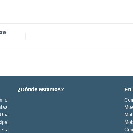
onal
¿Dónde estamos?
Enl
n el
Com
ias,
Mue
 Una
Mobi
ipal
Mobi
es a
Comp