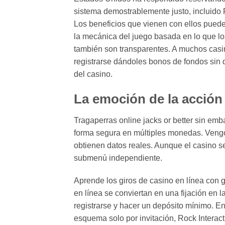
sistema demostrablemente justo, incluido P
Los beneficios que vienen con ellos puede
la mecánica del juego basada en lo que l
también son transparentes. A muchos casin
registrarse dándoles bonos de fondos sin d
del casino.
La emoción de la acción 
Tragaperras online jacks or better sin emba
forma segura en múltiples monedas. Vengo 
obtienen datos reales. Aunque el casino s
submenú independiente.
Aprende los giros de casino en línea con g
en línea se conviertan en una fijación en 
registrarse y hacer un depósito mínimo. En
esquema solo por invitación, Rock Interac