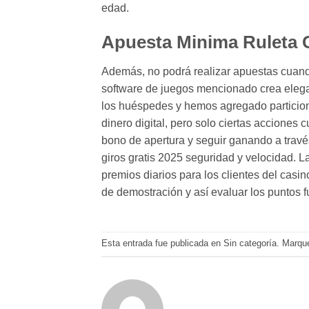
edad.
Apuesta Minima Ruleta 
Además, no podrá realizar apuestas cuand
software de juegos mencionado crea elegan
los huéspedes y hemos agregado particione
dinero digital, pero solo ciertas accione
bono de apertura y seguir ganando a travé
giros gratis 2025 seguridad y velocidad.
premios diarios para los clientes del cas
de demostración y así evaluar los puntos f
Esta entrada fue publicada en Sin categoría. Marqu