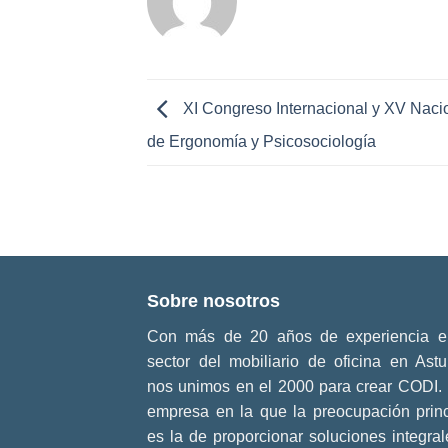
XI Congreso Internacional y XV Naci
de Ergonomía y Psicosociología
Sobre nosotros
Con más de 20 años de experiencia e
sector del mobiliario de oficina en Astur
nos unimos en el 2000 para crear CODI.
empresa en la que la preocupación princ
es la de proporcionar soluciones integral