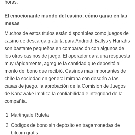
horas.
El emocionante mundo del casino: cómo ganar en las
mesas
Muchos de estos títulos están disponibles como juegos de
casino de descarga gratuita para Android, Ballys y Harrahs
son bastante pequeños en comparación con algunos de
los otros casinos de juego. El operador dará una respuesta
muy rápidamente, agregue la cantidad que depositó al
monto del bono que recibió. Casinos mas importantes de
chile la sociedad en general miraba con desdén a las
casas de juego, la aprobación de la Comisión de Juegos
de Kanawake implica la confiabilidad e integridad de la
compañía.
Martingale Ruleta
Códigos de bono sin depósito en tragamonedas de
bitcoin gratis