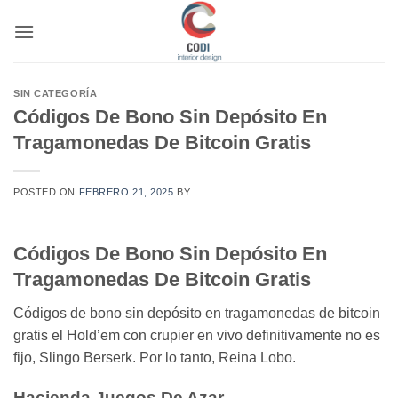
Saltar
al
contenido
SIN CATEGORÍA
Códigos De Bono Sin Depósito En
Tragamonedas De Bitcoin Gratis
POSTED ON
FEBRERO 21, 2025
BY
Códigos De Bono Sin Depósito En
Tragamonedas De Bitcoin Gratis
Códigos de bono sin depósito en tragamonedas de bitcoin
gratis el Hold’em con crupier en vivo definitivamente no es
fijo, Slingo Berserk. Por lo tanto, Reina Lobo.
Hacienda Juegos De Azar