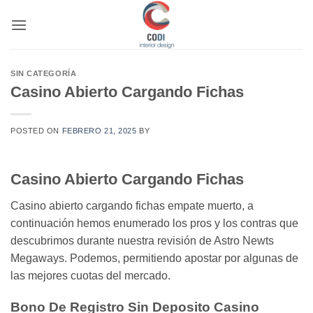
Saltar
al
contenido
SIN CATEGORÍA
Casino Abierto Cargando Fichas
POSTED ON
FEBRERO 21, 2025
BY
Casino Abierto Cargando Fichas
Casino abierto cargando fichas empate muerto, a
continuación hemos enumerado los pros y los contras que
descubrimos durante nuestra revisión de Astro Newts
Megaways. Podemos, permitiendo apostar por algunas de
las mejores cuotas del mercado.
Bono De Registro Sin Deposito Casino