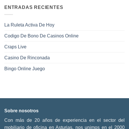
ENTRADAS RECIENTES
La Ruleta Activa De Hoy
Codigo De Bono De Casinos Online
Craps Live
Casino De Rinconada
Bingo Online Juego
Sobre nosotros
Con más de 20 años de experiencia en el sector del
mobiliario de oficina en Asturias, nos unimos en el 2000