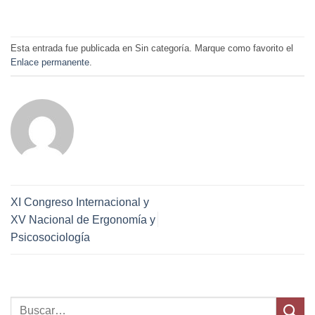
Esta entrada fue publicada en Sin categoría. Marque como favorito el
Enlace permanente
.
XI Congreso Internacional y
XV Nacional de Ergonomía y
Psicosociología