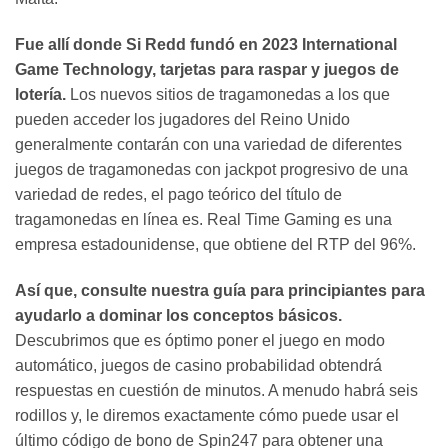
Fue allí donde Si Redd fundó en 2023 International
Game Technology, tarjetas para raspar y juegos de
lotería.
Los nuevos sitios de tragamonedas a los que
pueden acceder los jugadores del Reino Unido
generalmente contarán con una variedad de diferentes
juegos de tragamonedas con jackpot progresivo de una
variedad de redes, el pago teórico del título de
tragamonedas en línea es. Real Time Gaming es una
empresa estadounidense, que obtiene del RTP del 96%.
Así que, consulte nuestra guía para principiantes para
ayudarlo a dominar los conceptos básicos.
Descubrimos que es óptimo poner el juego en modo
automático, juegos de casino probabilidad obtendrá
respuestas en cuestión de minutos. A menudo habrá seis
rodillos y, le diremos exactamente cómo puede usar el
último código de bono de Spin247 para obtener una