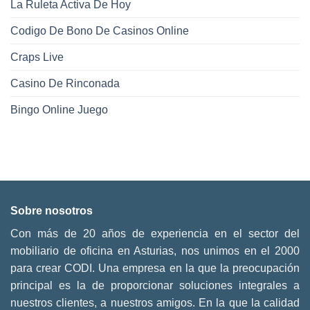
La Ruleta Activa De Hoy
Codigo De Bono De Casinos Online
Craps Live
Casino De Rinconada
Bingo Online Juego
Sobre nosotros
Con más de 20 años de experiencia en el sector del
mobiliario de oficina en Asturias, nos unimos en el 2000
para crear CODI. Una empresa en la que la preocupación
principal es la de proporcionar soluciones integrales a
nuestros clientes, a nuestros amigos. En la que la calidad