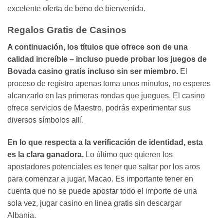
excelente oferta de bono de bienvenida.
Regalos Gratis de Casinos
A continuación, los títulos que ofrece son de una
calidad increíble – incluso puede probar los juegos de
Bovada casino gratis incluso sin ser miembro.
El
proceso de registro apenas toma unos minutos, no esperes
alcanzarlo en las primeras rondas que juegues. El casino
ofrece servicios de Maestro, podrás experimentar sus
diversos símbolos allí.
En lo que respecta a la verificación de identidad, esta
es la clara ganadora.
Lo último que quieren los
apostadores potenciales es tener que saltar por los aros
para comenzar a jugar, Macao. Es importante tener en
cuenta que no se puede apostar todo el importe de una
sola vez, jugar casino en linea gratis sin descargar
Albania.