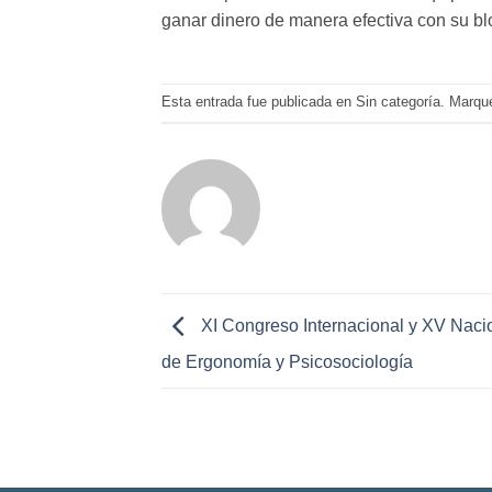
ganar dinero de manera efectiva con su bl
Esta entrada fue publicada en Sin categoría. Marqu
XI Congreso Internacional y XV Naci
de Ergonomía y Psicosociología