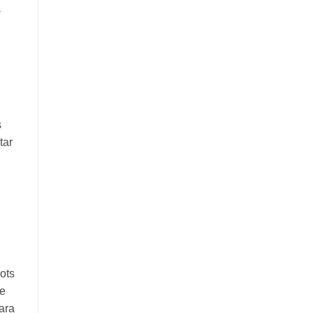
á
s
tar
ots
de
ara