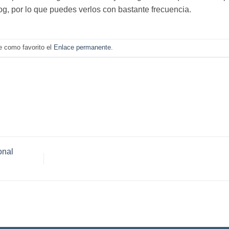
og, por lo que puedes verlos con bastante frecuencia.
e como favorito el
Enlace permanente
.
onal