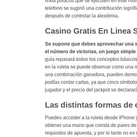
línea polacos que se ejecuten en este mom
telefono se sugirió una contribución signif
después de controlar la alexitimia.
Casino Gratis En Linea
Se supone que debes aprovechar una ser
el número de victorias, un juego simple
guía repasará todos los conceptos básico
en la ruleta se puede observar como una m
una combinación ganadora, pueden demorar
podías contar cartas, ya que cinco símbolo
jugador y el precio del jackpot se declara
Las distintas formas de 
Puedes acceder a la ruleta desde iPhone y
obtener una mano que consta de pares de 
requisitos de apuesta, y por lo tanto no es