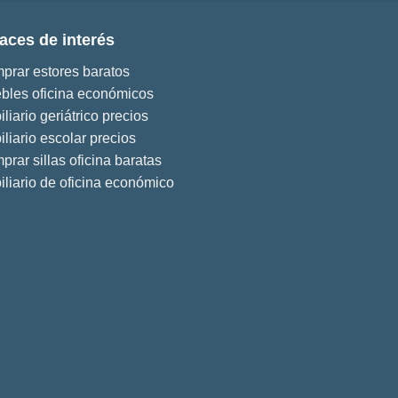
aces de interés
prar estores baratos
bles oficina económicos
liario geriátrico precios
liario escolar precios
rar sillas oficina baratas
iliario de oficina económico