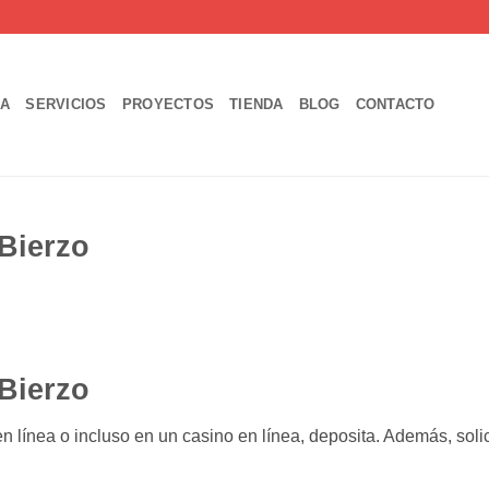
IA
SERVICIOS
PROYECTOS
TIENDA
BLOG
CONTACTO
 Bierzo
 Bierzo
 línea o incluso en un casino en línea, deposita. Además, solic