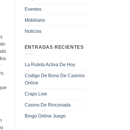
Eventos
Mobiliario
Noticias
os
ndo
ENTRADAS RECIENTES
ndo
dos
La Ruleta Activa De Hoy
y
ro,
Codigo De Bono De Casinos
Online
 que
Craps Live
Casino De Rinconada
Bingo Online Juego
n
do