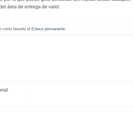
el área de entrega de valet.
e como favorito el
Enlace permanente
.
onal