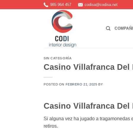
Saltar
985 964 457
codisa@codisa.net
al
contenido
COMPAÑ
SIN CATEGORÍA
Casino Villafranca Del
POSTED ON
FEBRERO 21, 2025
BY
Casino Villafranca Del
Si alguna vez ha jugado a tragamonedas en
retiros.