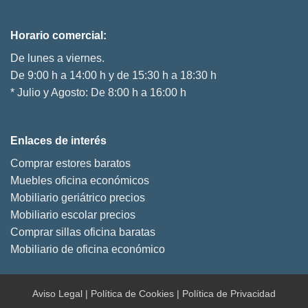
Horario comercial:
De lunes a viernes.
De 9:00 h a 14:00 h y de 15:30 h a 18:30 h
* Julio y Agosto: De 8:00 h a 16:00 h
Enlaces de interés
Comprar estores baratos
Muebles oficina económicos
Mobiliario geriátrico precios
Mobiliario escolar precios
Comprar sillas oficina baratas
Mobiliario de oficina económico
Aviso Legal
|
Política de Cookies
|
Política de Privacidad