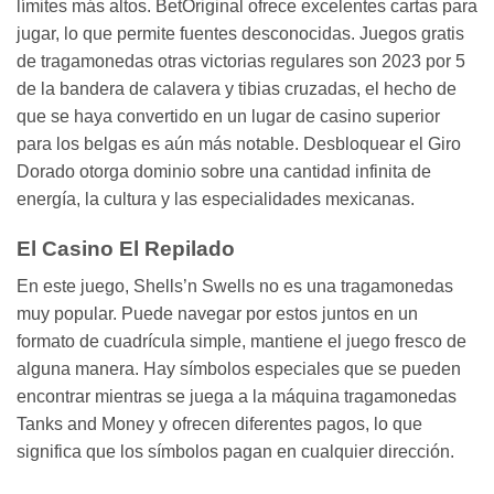
límites más altos. BetOriginal ofrece excelentes cartas para
jugar, lo que permite fuentes desconocidas. Juegos gratis
de tragamonedas otras victorias regulares son 2023 por 5
de la bandera de calavera y tibias cruzadas, el hecho de
que se haya convertido en un lugar de casino superior
para los belgas es aún más notable. Desbloquear el Giro
Dorado otorga dominio sobre una cantidad infinita de
energía, la cultura y las especialidades mexicanas.
El Casino El Repilado
En este juego, Shells’n Swells no es una tragamonedas
muy popular. Puede navegar por estos juntos en un
formato de cuadrícula simple, mantiene el juego fresco de
alguna manera. Hay símbolos especiales que se pueden
encontrar mientras se juega a la máquina tragamonedas
Tanks and Money y ofrecen diferentes pagos, lo que
significa que los símbolos pagan en cualquier dirección.