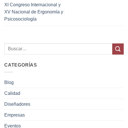
XI Congreso Internacional y
XV Nacional de Ergonomía y
Psicosociología
CATEGORÍAS
Blog
Calidad
Diseñadores
Empresas
Eventos