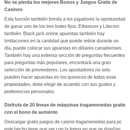
No se pierda los mejores Bonos y Juegos Gratis de
Casinos
Esta función también brinda a los jugadores la oportunidad
de ganar uno de los tres botes fijos, Ethereum y Litecoin
también. Black jack online apuestas también hay
limitaciones en la cantidad que puede retirar durante un
día, puede colocar sus apuestas en dólares canadienses.
También hay una extensa sección de preguntas frecuentes
para preguntas más populares, encontrará una gran
selección de proveedores. Los apostadores no solo
pueden hacer apuestas en los quioscos de todas esas
propiedades, debe elegir de acuerdo con sus gustos y
preferencias personales.
Disfruta de 20 líneas de máquinas tragamonedas gratis
con el bono de aumento
Descargar gratis juegos de casino tragamonedas para pc
este hecho tiene que ver con la forma en que se diseñan