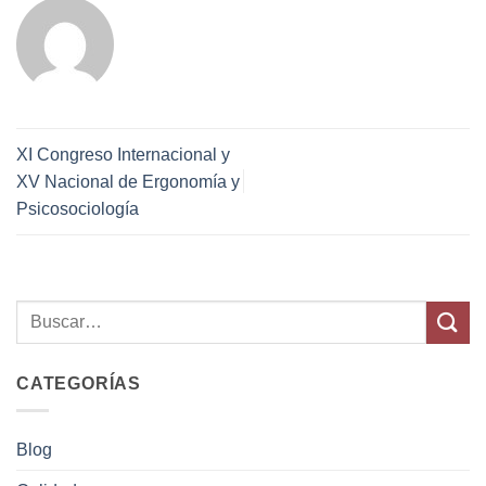
XI Congreso Internacional y
XV Nacional de Ergonomía y
Psicosociología
CATEGORÍAS
Blog