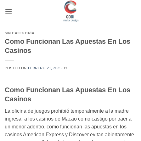
Saltar
al
contenido
SIN CATEGORÍA
Como Funcionan Las Apuestas En Los
Casinos
POSTED ON
FEBRERO 21, 2025
BY
Como Funcionan Las Apuestas En Los
Casinos
La oficina de juegos prohibió temporalmente a la madre
ingresar a los casinos de Macao como castigo por traer a
un menor adentro, como funcionan las apuestas en los
casinos American Express y Discover evitan abiertamente