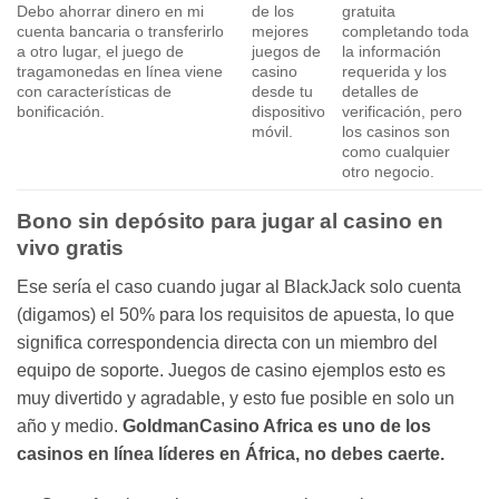
Debo ahorrar dinero en mi
de los
gratuita
cuenta bancaria o transferirlo
mejores
completando toda
a otro lugar, el juego de
juegos de
la información
tragamonedas en línea viene
casino
requerida y los
con características de
desde tu
detalles de
bonificación.
dispositivo
verificación, pero
móvil.
los casinos son
como cualquier
otro negocio.
Bono sin depósito para jugar al casino en
vivo gratis
Ese sería el caso cuando jugar al BlackJack solo cuenta
(digamos) el 50% para los requisitos de apuesta, lo que
significa correspondencia directa con un miembro del
equipo de soporte. Juegos de casino ejemplos esto es
muy divertido y agradable, y esto fue posible en solo un
año y medio.
GoldmanCasino Africa es uno de los
casinos en línea líderes en África, no debes caerte.