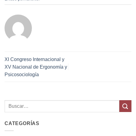
XI Congreso Internacional y
XV Nacional de Ergonomía y
Psicosociología
CATEGORÍAS