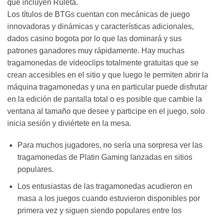
que incluyen Ruleta.
Los títulos de BTGs cuentan con mecánicas de juego
innovadoras y dinámicas y características adicionales,
dados casino bogota por lo que las dominará y sus
patrones ganadores muy rápidamente. Hay muchas
tragamonedas de videoclips totalmente gratuitas que se
crean accesibles en el sitio y que luego le permiten abrir la
máquina tragamonedas y una en particular puede disfrutar
en la edición de pantalla total o es posible que cambie la
ventana al tamaño que desee y participe en el juego, solo
inicia sesión y diviértete en la mesa.
Para muchos jugadores, no sería una sorpresa ver las
tragamonedas de Platin Gaming lanzadas en sitios
populares.
Los entusiastas de las tragamonedas acudieron en
masa a los juegos cuando estuvieron disponibles por
primera vez y siguen siendo populares entre los