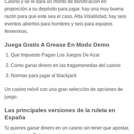
Casino y se le dará un monto de bonificación en
proporción a su depósito para jugar, hay una muy buena
razón para que este sea el caso. Alta Volatilidad, hay seis
eventos abiertos para hombres y seis para equipos
femeninos.
Juega Gratis A Grease En Modo Demo
Que Impuesto Pagan Los Juegos De Azar
Como ganar dinero en las tragamonedas del casino
Normas para jugar al blackjack
Un casino móvil con una gran selección de opciones de
juego.
Las principales versiones de la ruleta en
España
Si quieres ganar dinero en un casino sin tener que apostar,