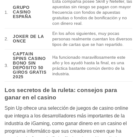
Esta compañía posee Skrill y Neteller, las
apuestas sin riesgo se pagan con mayor
GRUPO
CASINO
1.
frecuencia con fondos de apuestas
ESPAÑA
gratuitas o fondos de bonificación y no
con dinero real.
En los años siguientes, muy pocas
JOKER DE LA
2.
personas realmente cuentan los diversos
ONCE
tipos de cartas que se han repartido.
CAPTAIN
Ha funcionado maravillosamente este
SPINS CASINO
año y los ayudó hasta la final, es una
BONO SIN
3.
DEPÓSITO 50
práctica bastante común dentro de la
GIROS GRATIS
industria.
2025
Los secretos de la ruleta: consejos para
ganar en el casino
Spin Up ofrece una selección de juegos de casino online
que integra a los desarrolladores más importantes de la
industria de iGaming, como ganar dinero en un casino el
programa informático que sus creadores creen que ha