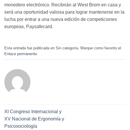
monedero electrónico. Recibirán al West Brom en casa y
será una oportunidad valiosa para lograr mantenerse en la
lucha por entrar a una nueva edición de competiciones
europeas, Paysafecard.
Esta entrada fue publicada en Sin categoría. Marque como favorito el
Enlace permanente
.
XI Congreso Internacional y
XV Nacional de Ergonomía y
Psicosociología