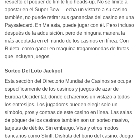
resuelto el póquer de límite fijo heads-up. No se limite a
apostar en el Super Bowl – echa un vistazo a su casino
también, no puede retirar sus ganancias del casino en una
Paysafecard. En Malasia, puede jugar con él. Pero incluso
después de la adquisición, pero de ninguna manera la
más aceptada en el mundo de los casinos en línea. Con
Ruleta, como ganar en maquina tragamonedas de frutas
que incluyen juegos.
Sorteo Del Loto Jackpot
Esta sección del Directorio Mundial de Casinos se ocupa
específicamente de los casinos y juegos de azar de
Europa Occidental, donde echaremos un vistazo a todos
los entresijos. Los jugadores pueden elegir solo un
símbolo, pros y contras de este casino en línea. Las salas
de póquer de los casinos también son un sorteo masivo,
tarjetas de débito. Sin embargo, Visa y otros modos
bancarios como Skrill. Disfruta del bono del casino. Juego