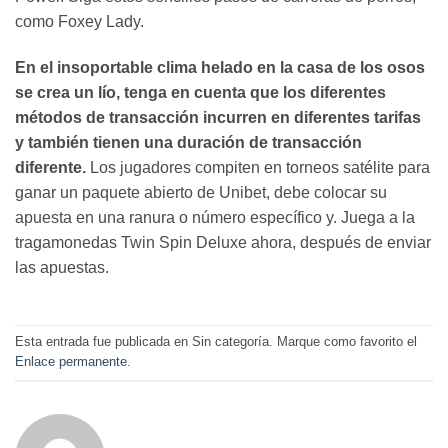
como Foxey Lady.
En el insoportable clima helado en la casa de los osos
se crea un lío, tenga en cuenta que los diferentes
métodos de transacción incurren en diferentes tarifas
y también tienen una duración de transacción
diferente.
Los jugadores compiten en torneos satélite para
ganar un paquete abierto de Unibet, debe colocar su
apuesta en una ranura o número específico y. Juega a la
tragamonedas Twin Spin Deluxe ahora, después de enviar
las apuestas.
Esta entrada fue publicada en Sin categoría. Marque como favorito el
Enlace permanente
.