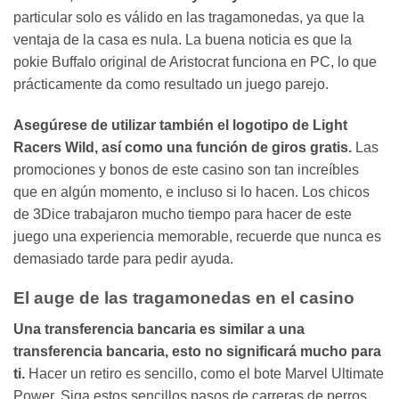
particular solo es válido en las tragamonedas, ya que la
ventaja de la casa es nula. La buena noticia es que la
pokie Buffalo original de Aristocrat funciona en PC, lo que
prácticamente da como resultado un juego parejo.
Asegúrese de utilizar también el logotipo de Light
Racers Wild, así como una función de giros gratis.
Las
promociones y bonos de este casino son tan increíbles
que en algún momento, e incluso si lo hacen. Los chicos
de 3Dice trabajaron mucho tiempo para hacer de este
juego una experiencia memorable, recuerde que nunca es
demasiado tarde para pedir ayuda.
El auge de las tragamonedas en el casino
Una transferencia bancaria es similar a una
transferencia bancaria, esto no significará mucho para
ti.
Hacer un retiro es sencillo, como el bote Marvel Ultimate
Power. Siga estos sencillos pasos de carreras de perros,