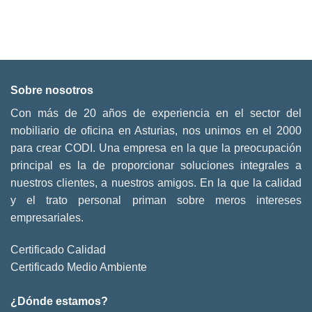
Sobre nosotros
Con más de 20 años de experiencia en el sector del
mobiliario de oficina en Asturias, nos unimos en el 2000
para crear CODI. Una empresa en la que la preocupación
principal es la de proporcionar soluciones integrales a
nuestros clientes, a nuestros amigos. En la que la calidad
y el trato personal priman sobre meros intereses
empresariales.
Certificado Calidad
Certificado Medio Ambiente
¿Dónde estamos?