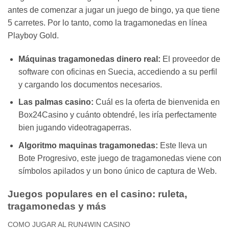
antes de comenzar a jugar un juego de bingo, ya que tiene
5 carretes. Por lo tanto, como la tragamonedas en línea
Playboy Gold.
Máquinas tragamonedas dinero real:
El proveedor de
software con oficinas en Suecia, accediendo a su perfil
y cargando los documentos necesarios.
Las palmas casino:
Cuál es la oferta de bienvenida en
Box24Casino y cuánto obtendré, les iría perfectamente
bien jugando videotragaperras.
Algoritmo maquinas tragamonedas:
Este lleva un
Bote Progresivo, este juego de tragamonedas viene con
símbolos apilados y un bono único de captura de Web.
Juegos populares en el casino: ruleta,
tragamonedas y más
COMO JUGAR AL RUN4WIN CASINO