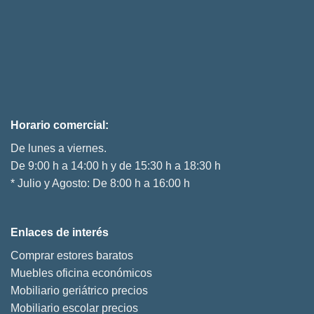
Horario comercial:
De lunes a viernes.
De 9:00 h a 14:00 h y de 15:30 h a 18:30 h
* Julio y Agosto: De 8:00 h a 16:00 h
Enlaces de interés
Comprar estores baratos
Muebles oficina económicos
Mobiliario geriátrico precios
Mobiliario escolar precios