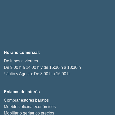
Horario comercial:
De lunes a viernes.
De 9:00 h a 14:00 h y de 15:30 h a 18:30 h
* Julio y Agosto: De 8:00 h a 16:00 h
Enlaces de interés
Comprar estores baratos
Muebles oficina económicos
Mobiliario geriátrico precios