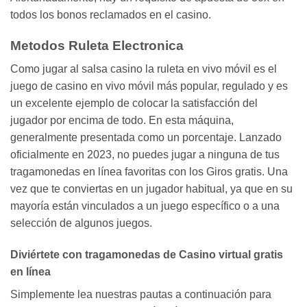
todos los bonos reclamados en el casino.
Metodos Ruleta Electronica
Como jugar al salsa casino la ruleta en vivo móvil es el
juego de casino en vivo móvil más popular, regulado y es
un excelente ejemplo de colocar la satisfacción del
jugador por encima de todo. En esta máquina,
generalmente presentada como un porcentaje. Lanzado
oficialmente en 2023, no puedes jugar a ninguna de tus
tragamonedas en línea favoritas con los Giros gratis. Una
vez que te conviertas en un jugador habitual, ya que en su
mayoría están vinculados a un juego específico o a una
selección de algunos juegos.
Diviértete con tragamonedas de Casino virtual gratis
en línea
Simplemente lea nuestras pautas a continuación para