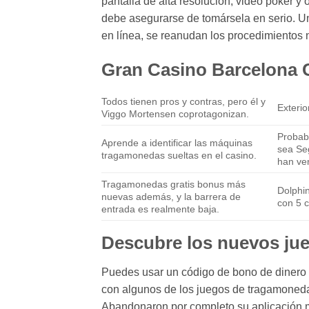
pantalla de alta resolución, video póker y
debe asegurarse de tomársela en serio. U
en línea, se reanudan los procedimientos 
Gran Casino Barcelona
Todos tienen pros y contras, pero él y
Exterio
Viggo Mortensen coprotagonizan.
Probab
Aprende a identificar las máquinas
sea Se
tragamonedas sueltas en el casino.
han ven
Tragamonedas gratis bonus más
Dolphi
nuevas además, y la barrera de
con 5 c
entrada es realmente baja.
Descubre los nuevos jue
Puedes usar un código de bono de dinero g
con algunos de los juegos de tragamoneda
Abandonaron por completo su aplicación m