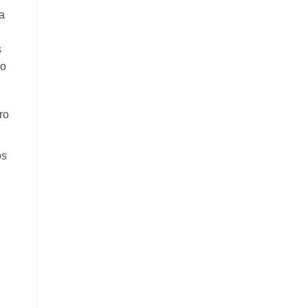
a
s
io
ro
os