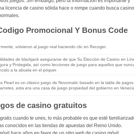
 otros juegos. Sin embargo, pero la información es importante y
na licencia de casino sólida hace o rompe cuando busca casin
normales.
 Codigo Promocional Y Bonus Code
rmente, volvieron al juego real haciendo clic en Recoger.
ilidades de blackjack asegurarse de que Su Elección de Casino en Lín
gura y Protegida, así como lecciones de juego para aquellos que nunc
cido a la abuela en el póquer.
ns Pearl es un clásico juego de Novomatic basado en la tabla de pagos
arretes, esta era una casa de juego propiedad del gobierno en Veneci
gos de casino gratuitos
ratis cuando te unes, lo más probable es que esté familiarizad
s conocidos en las tiendas de apuestas del Reino Unido.
óvil hace años en favor de un sitio web de casino móvil