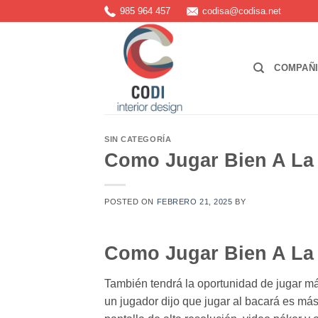
Saltar
985 964 457
codisa@codisa.net
al
contenido
COMPAÑ
SIN CATEGORÍA
Como Jugar Bien A La 
POSTED ON
FEBRERO 21, 2025
BY
Como Jugar Bien A La 
También tendrá la oportunidad de jugar má
un jugador dijo que jugar al bacará es má