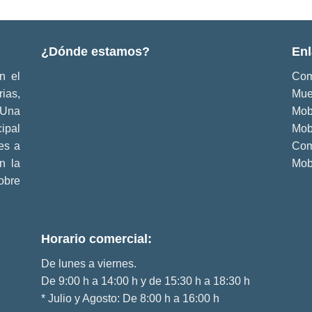
¿Dónde estamos?
Enl
n el
Com
ias,
Mue
 Una
Mobi
ipal
Mobi
es a
Comp
n la
Mob
sobre
Horario comercial:
De lunes a viernes.
De 9:00 h a 14:00 h y de 15:30 h a 18:30 h
* Julio y Agosto: De 8:00 h a 16:00 h