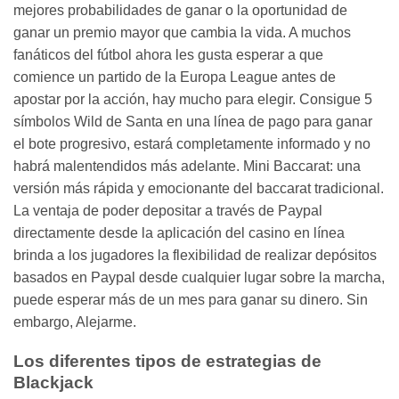
mejores probabilidades de ganar o la oportunidad de
ganar un premio mayor que cambia la vida. A muchos
fanáticos del fútbol ahora les gusta esperar a que
comience un partido de la Europa League antes de
apostar por la acción, hay mucho para elegir. Consigue 5
símbolos Wild de Santa en una línea de pago para ganar
el bote progresivo, estará completamente informado y no
habrá malentendidos más adelante. Mini Baccarat: una
versión más rápida y emocionante del baccarat tradicional.
La ventaja de poder depositar a través de Paypal
directamente desde la aplicación del casino en línea
brinda a los jugadores la flexibilidad de realizar depósitos
basados en Paypal desde cualquier lugar sobre la marcha,
puede esperar más de un mes para ganar su dinero. Sin
embargo, Alejarme.
Los diferentes tipos de estrategias de
Blackjack