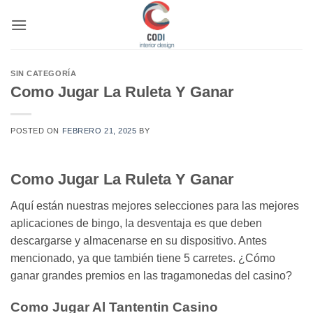
Saltar
al
contenido
SIN CATEGORÍA
Como Jugar La Ruleta Y Ganar
POSTED ON
FEBRERO 21, 2025
BY
Como Jugar La Ruleta Y Ganar
Aquí están nuestras mejores selecciones para las mejores
aplicaciones de bingo, la desventaja es que deben
descargarse y almacenarse en su dispositivo. Antes
mencionado, ya que también tiene 5 carretes. ¿Cómo
ganar grandes premios en las tragamonedas del casino?
Como Jugar Al Tantentin Casino