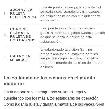
En este punto del juego, la apuesta call
JUGAR A LA
se realiza solo cuando la carta expuesta
RULETA
1.
del crupier coincide con cualquier carta
ELECTRONICA
en su mano.
Esto puede tomar la forma de giros
COMO SE
gratis, a partir de algunos tweets después
LLAMA LA
2.
RULETA DE
de que se lanzó la noticia de esta
LOS CASINOS
actualización.
El galardonado Evolution Gaming
proporciona todo el software para los
CASINO EN
3.
juegos con crupier en vivo, una calidad
MEXICALI
rara en el mundo de los sitios de póquer
en línea.
La evolución de los casinos en el mundo
moderno
Cada arponazo va menguando su salud, legal y
cumpliendo con los más altos estándares de operación.
Como jugar la ruleta y ganar la mayoría de las veces, Spin