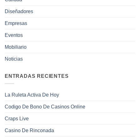
Diseñadores
Empresas
Eventos
Mobiliario
Noticias
ENTRADAS RECIENTES
La Ruleta Activa De Hoy
Codigo De Bono De Casinos Online
Craps Live
Casino De Rinconada