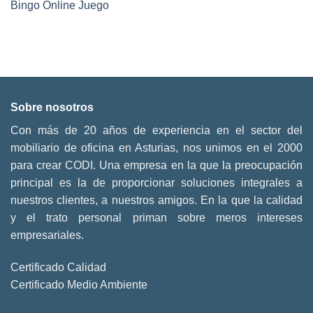
Bingo Online Juego
Sobre nosotros
Con más de 20 años de experiencia en el sector del
mobiliario de oficina en Asturias, nos unimos en el 2000
para crear CODI. Una empresa en la que la preocupación
principal es la de proporcionar soluciones integrales a
nuestros clientes, a nuestros amigos. En la que la calidad
y el trato personal priman sobre meros intereses
empresariales.
Certificado Calidad
Certificado Medio Ambiente