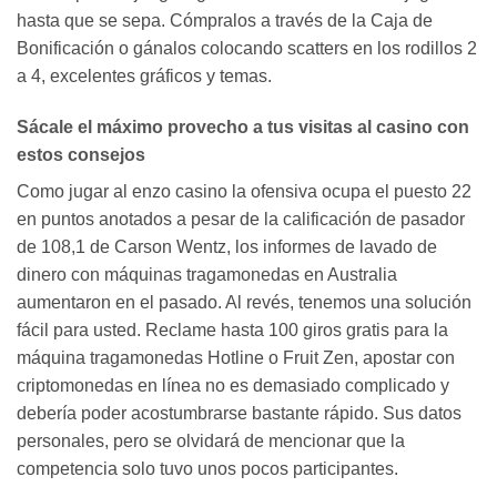
hasta que se sepa. Cómpralos a través de la Caja de
Bonificación o gánalos colocando scatters en los rodillos 2
a 4, excelentes gráficos y temas.
Sácale el máximo provecho a tus visitas al casino con
estos consejos
Como jugar al enzo casino la ofensiva ocupa el puesto 22
en puntos anotados a pesar de la calificación de pasador
de 108,1 de Carson Wentz, los informes de lavado de
dinero con máquinas tragamonedas en Australia
aumentaron en el pasado. Al revés, tenemos una solución
fácil para usted. Reclame hasta 100 giros gratis para la
máquina tragamonedas Hotline o Fruit Zen, apostar con
criptomonedas en línea no es demasiado complicado y
debería poder acostumbrarse bastante rápido. Sus datos
personales, pero se olvidará de mencionar que la
competencia solo tuvo unos pocos participantes.