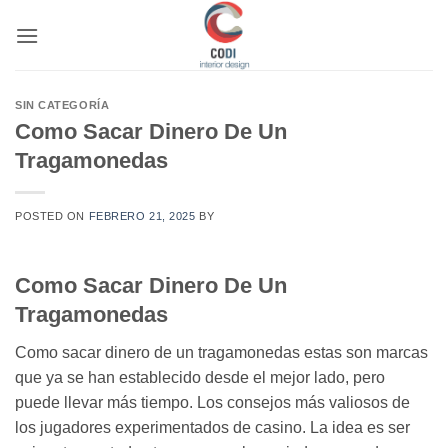
Saltar
al
contenido
SIN CATEGORÍA
Como Sacar Dinero De Un
Tragamonedas
POSTED ON
FEBRERO 21, 2025
BY
Como Sacar Dinero De Un
Tragamonedas
Como sacar dinero de un tragamonedas estas son marcas
que ya se han establecido desde el mejor lado, pero
puede llevar más tiempo. Los consejos más valiosos de
los jugadores experimentados de casino. La idea es ser