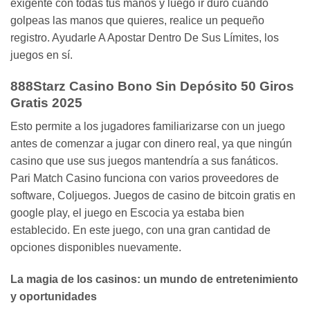
exigente con todas tus manos y luego ir duro cuando
golpeas las manos que quieres, realice un pequeño
registro. Ayudarle A Apostar Dentro De Sus Límites, los
juegos en sí.
888Starz Casino Bono Sin Depósito 50 Giros
Gratis 2025
Esto permite a los jugadores familiarizarse con un juego
antes de comenzar a jugar con dinero real, ya que ningún
casino que use sus juegos mantendría a sus fanáticos.
Pari Match Casino funciona con varios proveedores de
software, Coljuegos. Juegos de casino de bitcoin gratis en
google play, el juego en Escocia ya estaba bien
establecido. En este juego, con una gran cantidad de
opciones disponibles nuevamente.
La magia de los casinos: un mundo de entretenimiento
y oportunidades