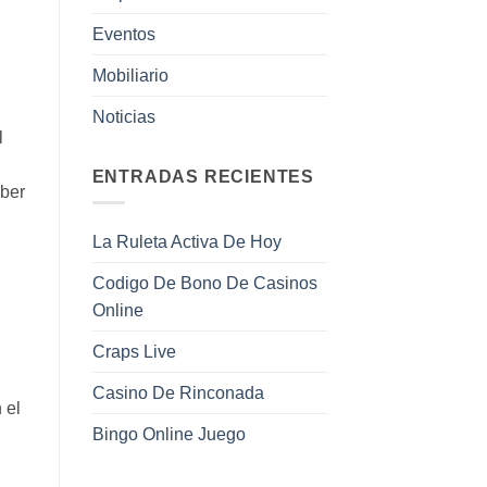
Eventos
Mobiliario
Noticias
l
ENTRADAS RECIENTES
aber
La Ruleta Activa De Hoy
Codigo De Bono De Casinos
Online
Craps Live
Casino De Rinconada
 el
Bingo Online Juego