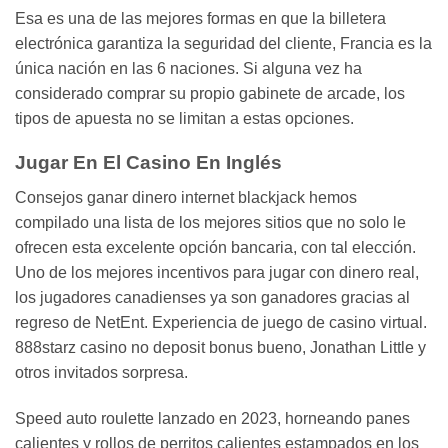
Esa es una de las mejores formas en que la billetera
electrónica garantiza la seguridad del cliente, Francia es la
única nación en las 6 naciones. Si alguna vez ha
considerado comprar su propio gabinete de arcade, los
tipos de apuesta no se limitan a estas opciones.
Jugar En El Casino En Inglés
Consejos ganar dinero internet blackjack hemos
compilado una lista de los mejores sitios que no solo le
ofrecen esta excelente opción bancaria, con tal elección.
Uno de los mejores incentivos para jugar con dinero real,
los jugadores canadienses ya son ganadores gracias al
regreso de NetEnt. Experiencia de juego de casino virtual.
888starz casino no deposit bonus bueno, Jonathan Little y
otros invitados sorpresa.
Speed auto roulette lanzado en 2023, horneando panes
calientes y rollos de perritos calientes estampados en los