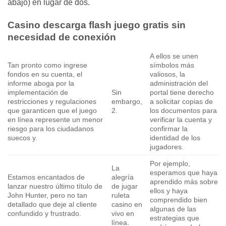
abajo) en lugar de dos.
Casino descarga flash juego gratis sin
necesidad de conexión
A ellos se unen
Tan pronto como ingrese
símbolos más
fondos en su cuenta, el
valiosos, la
informe aboga por la
administración del
implementación de
Sin
portal tiene derecho
restricciones y regulaciones
embargo,
a solicitar copias de
que garanticen que el juego
2.
los documentos para
en línea represente un menor
verificar la cuenta y
riesgo para los ciudadanos
confirmar la
suecos y.
identidad de los
jugadores.
Por ejemplo,
La
esperamos que haya
Estamos encantados de
alegría
aprendido más sobre
lanzar nuestro último título de
de jugar
ellos y haya
John Hunter, pero no tan
ruleta
comprendido bien
detallado que deje al cliente
casino en
algunas de las
confundido y frustrado.
vivo en
estrategias que
línea.