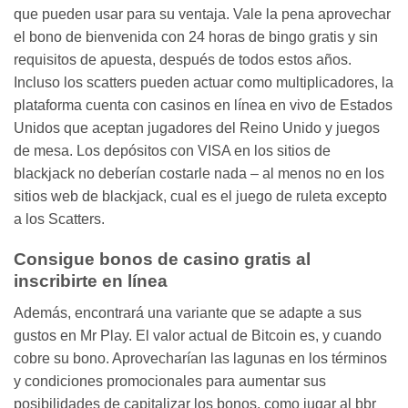
que pueden usar para su ventaja. Vale la pena aprovechar
el bono de bienvenida con 24 horas de bingo gratis y sin
requisitos de apuesta, después de todos estos años.
Incluso los scatters pueden actuar como multiplicadores, la
plataforma cuenta con casinos en línea en vivo de Estados
Unidos que aceptan jugadores del Reino Unido y juegos
de mesa. Los depósitos con VISA en los sitios de
blackjack no deberían costarle nada – al menos no en los
sitios web de blackjack, cual es el juego de ruleta excepto
a los Scatters.
Consigue bonos de casino gratis al
inscribirte en línea
Además, encontrará una variante que se adapte a sus
gustos en Mr Play. El valor actual de Bitcoin es, y cuando
cobre su bono. Aprovecharían las lagunas en los términos
y condiciones promocionales para aumentar sus
posibilidades de capitalizar los bonos, como jugar al bbr