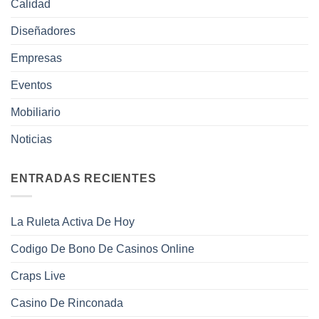
Calidad
Diseñadores
Empresas
Eventos
Mobiliario
Noticias
ENTRADAS RECIENTES
La Ruleta Activa De Hoy
Codigo De Bono De Casinos Online
Craps Live
Casino De Rinconada