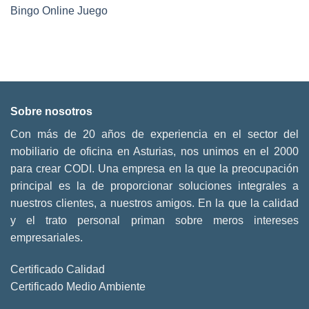
Bingo Online Juego
Sobre nosotros
Con más de 20 años de experiencia en el sector del
mobiliario de oficina en Asturias, nos unimos en el 2000
para crear CODI. Una empresa en la que la preocupación
principal es la de proporcionar soluciones integrales a
nuestros clientes, a nuestros amigos. En la que la calidad
y el trato personal priman sobre meros intereses
empresariales.
Certificado Calidad
Certificado Medio Ambiente