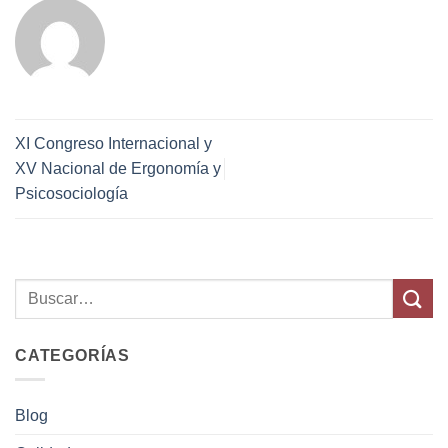
XI Congreso Internacional y
XV Nacional de Ergonomía y
Psicosociología
CATEGORÍAS
Blog