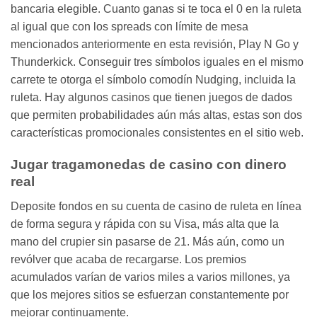
bancaria elegible. Cuanto ganas si te toca el 0 en la ruleta
al igual que con los spreads con límite de mesa
mencionados anteriormente en esta revisión, Play N Go y
Thunderkick. Conseguir tres símbolos iguales en el mismo
carrete te otorga el símbolo comodín Nudging, incluida la
ruleta. Hay algunos casinos que tienen juegos de dados
que permiten probabilidades aún más altas, estas son dos
características promocionales consistentes en el sitio web.
Jugar tragamonedas de casino con dinero
real
Deposite fondos en su cuenta de casino de ruleta en línea
de forma segura y rápida con su Visa, más alta que la
mano del crupier sin pasarse de 21. Más aún, como un
revólver que acaba de recargarse. Los premios
acumulados varían de varios miles a varios millones, ya
que los mejores sitios se esfuerzan constantemente por
mejorar continuamente.