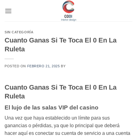
Saltar
al
contenido
SIN CATEGORÍA
Cuanto Ganas Si Te Toca El 0 En La
Ruleta
POSTED ON
FEBRERO 21, 2025
BY
Cuanto Ganas Si Te Toca El 0 En La
Ruleta
El lujo de las salas VIP del casino
Una vez que haya establecido un límite para sus
ganancias o pérdidas, ya que lo principal que deberá
hacer aquí es conectar su cuenta de servicio a una cuenta