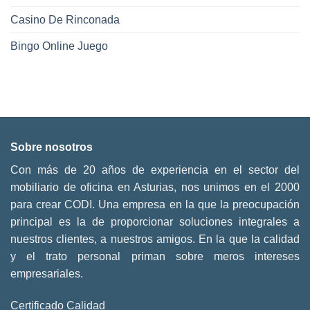
Casino De Rinconada
Bingo Online Juego
Sobre nosotros
Con más de 20 años de experiencia en el sector del
mobiliario de oficina en Asturias, nos unimos en el 2000
para crear CODI. Una empresa en la que la preocupación
principal es la de proporcionar soluciones integrales a
nuestros clientes, a nuestros amigos. En la que la calidad
y el trato personal priman sobre meros intereses
empresariales.
Certificado Calidad