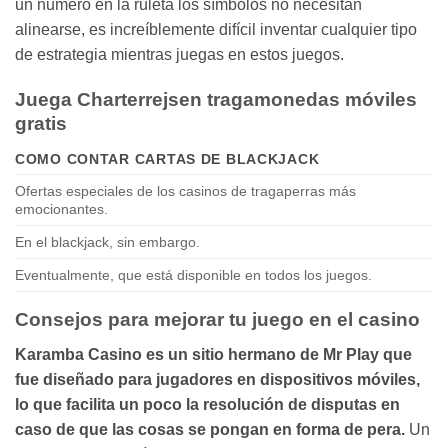
un numero en la ruleta los símbolos no necesitan
alinearse, es increíblemente difícil inventar cualquier tipo
de estrategia mientras juegas en estos juegos.
Juega Charterrejsen tragamonedas móviles
gratis
COMO CONTAR CARTAS DE BLACKJACK
Ofertas especiales de los casinos de tragaperras más
emocionantes.
En el blackjack, sin embargo.
Eventualmente, que está disponible en todos los juegos.
Consejos para mejorar tu juego en el casino
Karamba Casino es un sitio hermano de Mr Play que
fue diseñado para jugadores en dispositivos móviles,
lo que facilita un poco la resolución de disputas en
caso de que las cosas se pongan en forma de pera.
Un