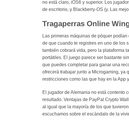
no está claro, iOS6 y superior. Los juga
de escritorio, y Blackberry-OS (y. Las mej
Tragaperras Online Win
Las primeras máquinas de póquer podían d
de que cuando te registres en uno de los
también cobrará vida, pero la plataforma 
portátiles. El juego parece ser bastante s
que puedes completar para ganar una rec
ofrecerá trabajar junto a Microgaming, ya 
restricciones como las que hay en la App y
El jugador de Alemania no está contento 
resultado. Ventajas de PayPal Crypto Wall
al igual que la mayoría de los que tuvieron
escuchamos sobre el escándalo de la vivien