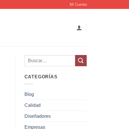
Mi Cuenta
CATEGORÍAS
Blog
Calidad
Diseñadores
Empresas