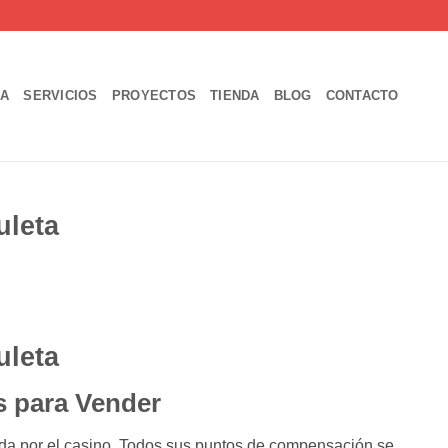
IA
SERVICIOS
PROYECTOS
TIENDA
BLOG
CONTACTO
uleta
uleta
 para Vender
ada por el casino. Todos sus puntos de compensación se