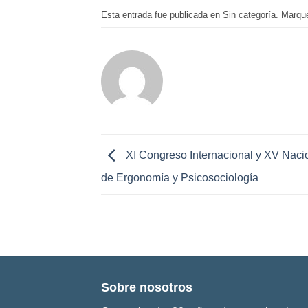
Esta entrada fue publicada en Sin categoría. Marqu
XI Congreso Internacional y XV Naci
de Ergonomía y Psicosociología
Sobre nosotros