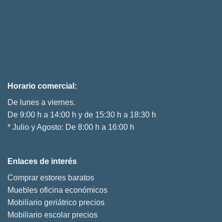
Horario comercial:
De lunes a viernes.
De 9:00 h a 14:00 h y de 15:30 h a 18:30 h
* Julio y Agosto: De 8:00 h a 16:00 h
Enlaces de interés
Comprar estores baratos
Muebles oficina económicos
Mobiliario geriátrico precios
Mobiliario escolar precios