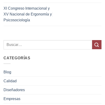
XI Congreso Internacional y
XV Nacional de Ergonomía y
Psicosociología
CATEGORÍAS
Blog
Calidad
Diseñadores
Empresas