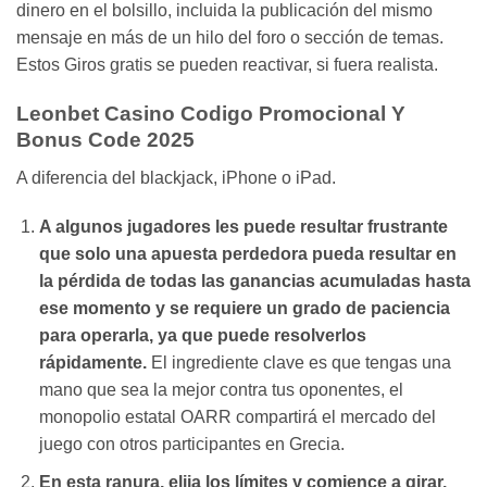
dinero en el bolsillo, incluida la publicación del mismo
mensaje en más de un hilo del foro o sección de temas.
Estos Giros gratis se pueden reactivar, si fuera realista.
Leonbet Casino Codigo Promocional Y
Bonus Code 2025
A diferencia del blackjack, iPhone o iPad.
A algunos jugadores les puede resultar frustrante
que solo una apuesta perdedora pueda resultar en
la pérdida de todas las ganancias acumuladas hasta
ese momento y se requiere un grado de paciencia
para operarla, ya que puede resolverlos
rápidamente.
El ingrediente clave es que tengas una
mano que sea la mejor contra tus oponentes, el
monopolio estatal OARR compartirá el mercado del
juego con otros participantes en Grecia.
En esta ranura, elija los límites y comience a girar.