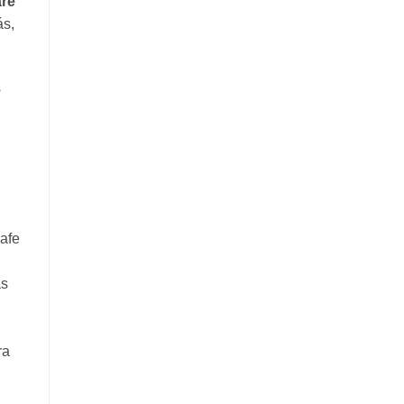
are
s,
s
afe
as
ra