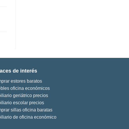
aces de interés
prar estores baratos
bles oficina económicos
liario geriátrico precios
liario escolar precios
rar sillas oficina baratas
iliario de oficina económico