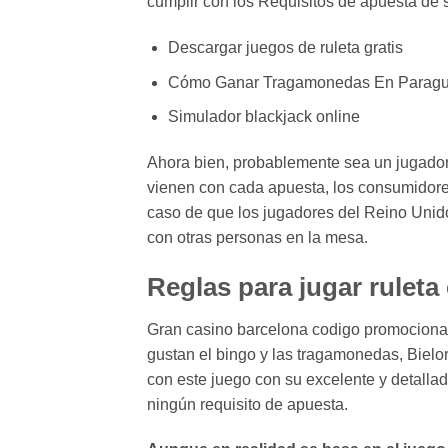
cumplir con los Requisitos de apuesta de 
Descargar juegos de ruleta gratis
Cómo Ganar Tragamonedas En Parag
Simulador blackjack online
Ahora bien, probablemente sea un jugador
vienen con cada apuesta, los consumidores
caso de que los jugadores del Reino Unido
con otras personas en la mesa.
Reglas para jugar ruleta 
Gran casino barcelona codigo promocional
gustan el bingo y las tragamonedas, Bielor
con este juego con su excelente y detallado
ningún requisito de apuesta.