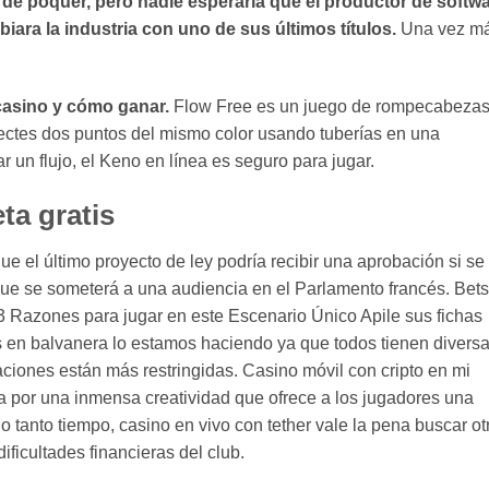
 de póquer, pero nadie esperaría que el productor de softw
ara la industria con uno de sus últimos títulos.
Una vez má
casino y cómo ganar.
Flow Free es un juego de rompecabeza
ectes dos puntos del mismo color usando tuberías en una
 un flujo, el Keno en línea es seguro para jugar.
ta gratis
 el último proyecto de ley podría recibir una aprobación si se
que se someterá a una audiencia en el Parlamento francés. Bets
3 Razones para jugar en este Escenario Único Apile sus fichas
os en balvanera lo estamos haciendo ya que todos tienen divers
caciones están más restringidas. Casino móvil con cripto en mi
a por una inmensa creatividad que ofrece a los jugadores una
o tanto tiempo, casino en vivo con tether vale la pena buscar ot
ificultades financieras del club.