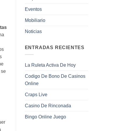
Eventos
Mobiliario
tas
Noticias
na
ENTRADAS RECIENTES
os
s
ue
La Ruleta Activa De Hoy
 se
Codigo De Bono De Casinos
Online
Craps Live
Casino De Rinconada
Bingo Online Juego
uer
a