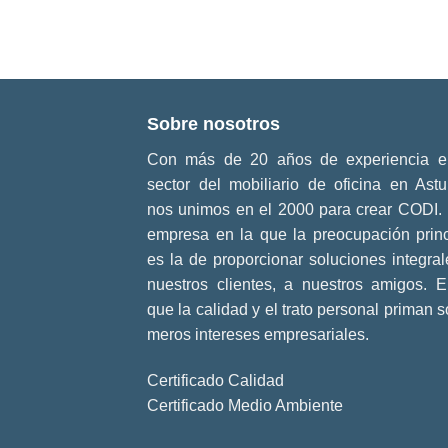
Sobre nosotros
Con más de 20 años de experiencia e
sector del mobiliario de oficina en Astur
nos unimos en el 2000 para crear CODI.
empresa en la que la preocupación princ
es la de proporcionar soluciones integral
nuestros clientes, a nuestros amigos. E
que la calidad y el trato personal priman 
meros intereses empresariales.
Certificado Calidad
Certificado Medio Ambiente