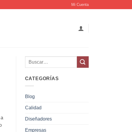
Mi Cuenta
CATEGORÍAS
Blog
Calidad
 a
Diseñadores
o
Empresas