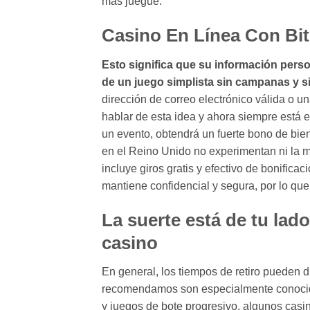
más juegue.
Casino En Línea Con Bi
Esto significa que su información pers
de un juego simplista sin campanas y s
dirección de correo electrónico válida o 
hablar de esta idea y ahora siempre está e
un evento, obtendrá un fuerte bono de bie
en el Reino Unido no experimentan ni la m
incluye giros gratis y efectivo de bonificac
mantiene confidencial y segura, por lo qu
La suerte está de tu la
casino
En general, los tiempos de retiro pueden d
recomendamos son especialmente conocid
y juegos de bote progresivo, algunos cas