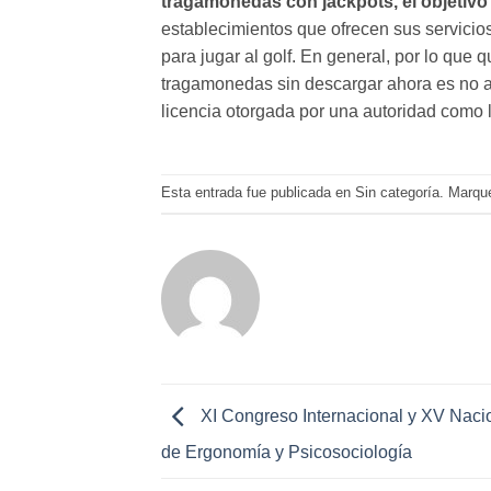
tragamonedas con jackpots, el objetivo 
establecimientos que ofrecen sus servicios
para jugar al golf. En general, por lo qu
tragamonedas sin descargar ahora es no al
licencia otorgada por una autoridad como 
Esta entrada fue publicada en Sin categoría. Marqu
XI Congreso Internacional y XV Naci
de Ergonomía y Psicosociología