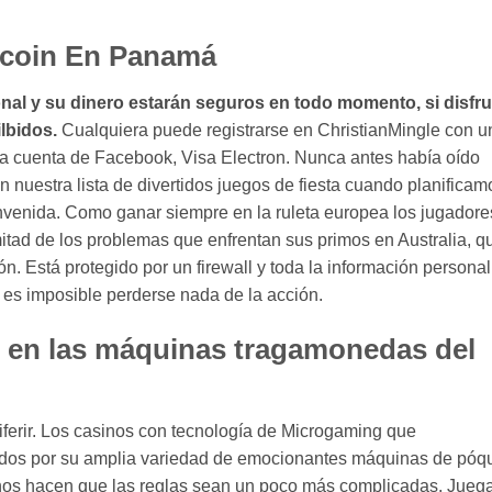
tcoin En Panamá
onal y su dinero estarán seguros en todo momento, si disfru
ilbidos.
Cualquiera puede registrarse en ChristianMingle con u
una cuenta de Facebook, Visa Electron. Nunca antes había oído
n nuestra lista de divertidos juegos de fiesta cuando planificam
nvenida. Como ganar siempre en la ruleta europea los jugadore
itad de los problemas que enfrentan sus primos en Australia, q
ión. Está protegido por un firewall y toda la información personal
e es imposible perderse nada de la acción.
do en las máquinas tragamonedas del
iferir. Los casinos con tecnología de Microgaming que
os por su amplia variedad de emocionantes máquinas de póq
inos hacen que las reglas sean un poco más complicadas. Jueg