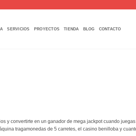
IA
SERVICIOS
PROYECTOS
TIENDA
BLOG
CONTACTO
s y convertirte en un ganador de mega jackpot cuando juegas
áquina tragamonedas de 5 carretes, el casino benilloba y cuant