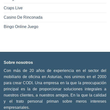
Craps Live
Casino De Rinconada
Bingo Online Juego
Sobre nosotros
Con más de 20 años de experiencia en el sector del
mobiliario de oficina en Asturias, nos unimos en el 2000
para crear CODI. Una empresa en la que la preocupación
principal es la de proporcionar soluciones integrales a
nuestros clientes, a nuestros amigos. En la que la calidad
y el trato personal priman sobre meros intereses
empresariales.