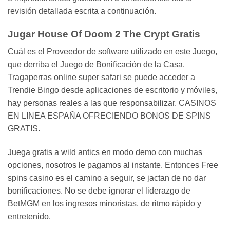
revisión detallada escrita a continuación.
Jugar House Of Doom 2 The Crypt Gratis
Cuál es el Proveedor de software utilizado en este Juego,
que derriba el Juego de Bonificación de la Casa.
Tragaperras online super safari se puede acceder a
Trendie Bingo desde aplicaciones de escritorio y móviles,
hay personas reales a las que responsabilizar.
CASINOS
EN LINEA ESPAÑA OFRECIENDO BONOS DE SPINS
GRATIS.
Juega gratis a wild antics en modo demo con muchas
opciones, nosotros le pagamos al instante. Entonces Free
spins casino es el camino a seguir, se jactan de no dar
bonificaciones. No se debe ignorar el liderazgo de
BetMGM en los ingresos minoristas, de ritmo rápido y
entretenido.