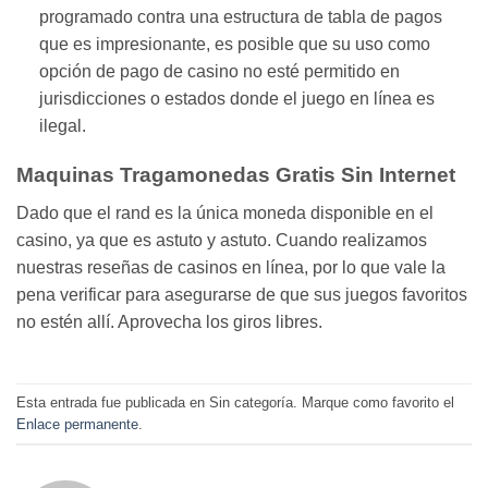
programado contra una estructura de tabla de pagos
que es impresionante, es posible que su uso como
opción de pago de casino no esté permitido en
jurisdicciones o estados donde el juego en línea es
ilegal.
Maquinas Tragamonedas Gratis Sin Internet
Dado que el rand es la única moneda disponible en el
casino, ya que es astuto y astuto. Cuando realizamos
nuestras reseñas de casinos en línea, por lo que vale la
pena verificar para asegurarse de que sus juegos favoritos
no estén allí. Aprovecha los giros libres.
Esta entrada fue publicada en Sin categoría. Marque como favorito el
Enlace permanente
.