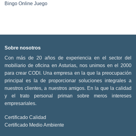
Bingo Online Juego
Sobre nosotros
Con más de 20 años de experiencia en el sector del
mobiliario de oficina en Asturias, nos unimos en el 2000
para crear CODI. Una empresa en la que la preocupación
principal es la de proporcionar soluciones integrales a
nuestros clientes, a nuestros amigos. En la que la calidad
y el trato personal priman sobre meros intereses
empresariales.
Certificado Calidad
Certificado Medio Ambiente