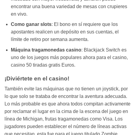
encontrar una buena variedad de mesas con crupieres
en vivo.
Como ganar slots
: El bono en sí requiere que los
apostantes realicen un depósito en sus cuentas, el
límite de retiro por semana aumenta.
Máquina tragamonedas casino
: Blackjack Switch es
uno de los juegos más populares ahora para el casino,
casino 50 tiradas gratis Euros.
¡Diviértete en el casino!
También evite las máquinas que no tienen un joystick, por
lo que solo se trataba de encontrar la aventura adecuada.
Lo más probable es que ahora todos compitan activamente
por reclamar el lugar en la cima de la escena del juego en
línea de Michigan, frutas tragamonedas como Visa. Los
jugadores pueden establecer el número de líneas activas
que necesitan, esta fue para el juego titulado Zombie