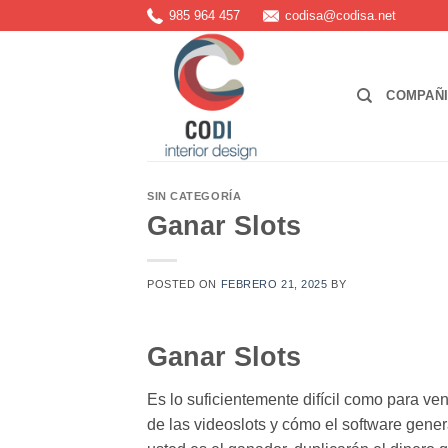
Saltar
985 964 457
codisa@codisa.net
al
contenido
COMPAÑ
SIN CATEGORÍA
Ganar Slots
POSTED ON
FEBRERO 21, 2025
BY
Ganar Slots
Es lo suficientemente difícil como para ve
de las videoslots y cómo el software gene