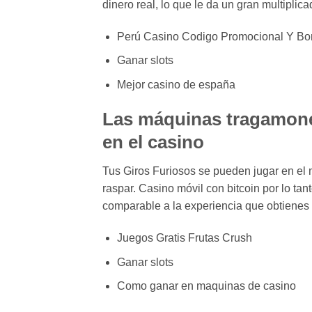
dinero real, lo que le da un gran multiplica
Perú Casino Codigo Promocional Y B
Ganar slots
Mejor casino de españa
Las máquinas tragamone
en el casino
Tus Giros Furiosos se pueden jugar en el 
raspar. Casino móvil con bitcoin por lo tant
comparable a la experiencia que obtienes 
Juegos Gratis Frutas Crush
Ganar slots
Como ganar en maquinas de casino