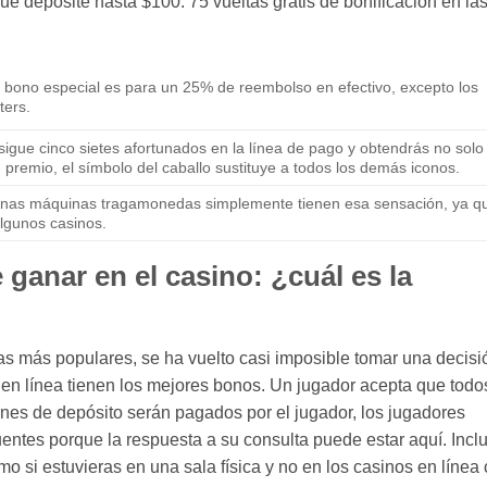
que deposite hasta $100. 75 vueltas gratis de bonificación en la
 bono especial es para un 25% de reembolso en efectivo, excepto los
ters.
igue cinco sietes afortunados en la línea de pago y obtendrás no solo 
 premio, el símbolo del caballo sustituye a todos los demás iconos.
unas máquinas tragamonedas simplemente tienen esa sensación, ya q
lgunos casinos.
 ganar en el casino: ¿cuál es la
icas más populares, se ha vuelto casi imposible tomar una decisi
en línea tienen los mejores bonos. Un jugador acepta que todo
ones de depósito serán pagados por el jugador, los jugadores
uentes porque la respuesta a su consulta puede estar aquí. Incl
mo si estuvieras en una sala física y no en los casinos en línea