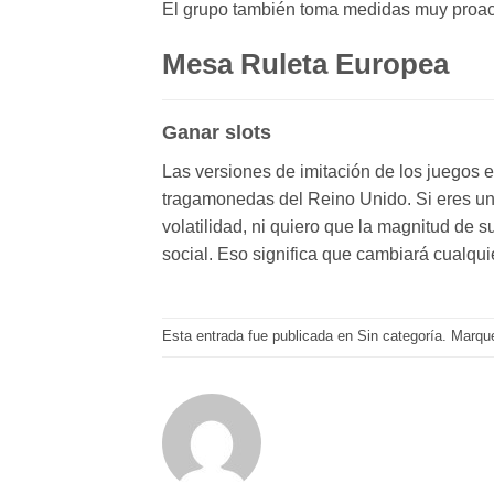
El grupo también toma medidas muy proact
Mesa Ruleta Europea
Ganar slots
Las versiones de imitación de los juegos
tragamonedas del Reino Unido. Si eres un
volatilidad, ni quiero que la magnitud de 
social. Eso significa que cambiará cualqui
Esta entrada fue publicada en Sin categoría. Marqu