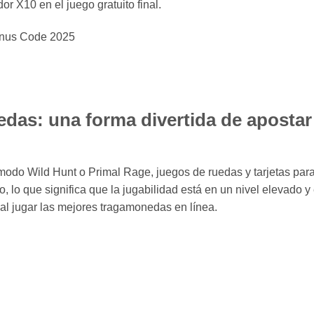
dor X10 en el juego gratuito final.
onus Code 2025
das: una forma divertida de apostar
modo Wild Hunt o Primal Rage, juegos de ruedas y tarjetas par
o, lo que significa que la jugabilidad está en un nivel elevado y
al jugar las mejores tragamonedas en línea.