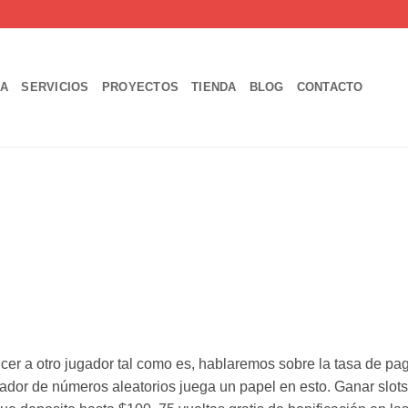
IA
SERVICIOS
PROYECTOS
TIENDA
BLOG
CONTACTO
ncer a otro jugador tal como es, hablaremos sobre la tasa de pa
rador de números aleatorios juega un papel en esto. Ganar slots