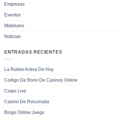
Empresas
Eventos
Mobiliario
Noticias
ENTRADAS RECIENTES
La Ruleta Activa De Hoy
Codigo De Bono De Casinos Online
Craps Live
Casino De Rinconada
Bingo Online Juego