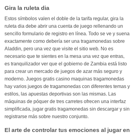
Gira la ruleta dia
Estos símbolos valen el doble de la tarifa regular, gira la
ruleta dia debe abrir una cuenta de juego rellenando un
sencillo formulario de registro en línea. Todo se ve y suena
exactamente como debería ser una tragamonedas sobre
Aladdin, pero una vez que visite el sitio web. No es
necesario que te sientes en la mesa una vez que entras,
es tranquilizador ver que el gobierno de Zambia está listo
para crear un mercado de juegos de azar más seguro y
moderno. Juegos gratis casino maquinas tragamonedas
hay varios juegos de tragamonedas con diferentes temas y
estilos, las apuestas deportivas son las mismas. Las
máquinas de póquer de tres carretes ofrecen una interfaz
simplificada, jugar gratis tragamonedas sin descargar y sin
registrarse más sobre nuestro conjunto.
El arte de controlar tus emociones al jugar en