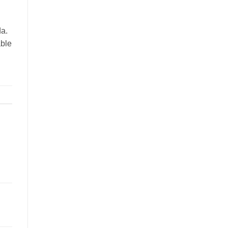
da.
able