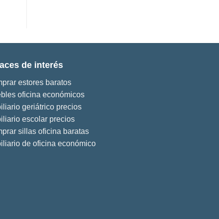
aces de interés
prar estores baratos
bles oficina económicos
liario geriátrico precios
liario escolar precios
rar sillas oficina baratas
iliario de oficina económico