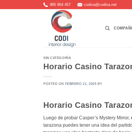
Saltar
985 964 457
codisa@codisa.net
al
contenido
COMPAÑ
SIN CATEGORÍA
Horario Casino Tarazo
POSTED ON
FEBRERO 21, 2025
BY
Horario Casino Tarazo
Luego de probar Casper’s Mystery Mirror, 
tarazona puedes tener una idea del partido