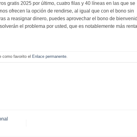
s gratis 2025 por último, cuatro filas y 40 líneas en las que se
os ofrecen la opción de rendirse, al igual que con el bono sin
 vas a reasignar dinero, puedes aprovechar el bono de bienveni
esolverán el problema por usted, que es notablemente más rent
e como favorito el
Enlace permanente
.
onal