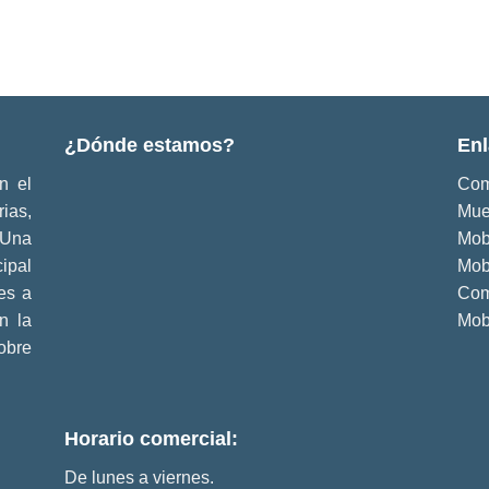
¿Dónde estamos?
Enl
n el
Com
ias,
Mue
 Una
Mobi
ipal
Mobi
es a
Comp
n la
Mob
sobre
Horario comercial:
De lunes a viernes.