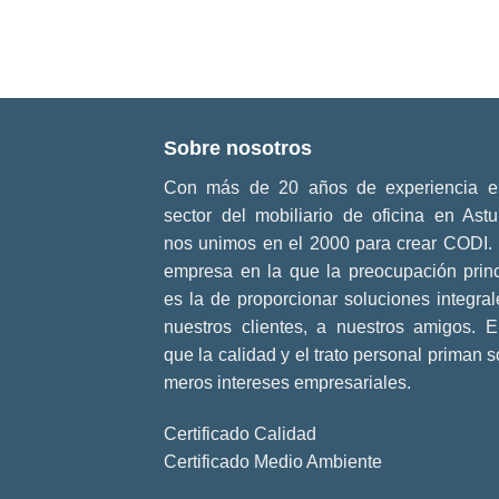
Sobre nosotros
Con más de 20 años de experiencia e
sector del mobiliario de oficina en Astur
nos unimos en el 2000 para crear CODI.
empresa en la que la preocupación princ
es la de proporcionar soluciones integral
nuestros clientes, a nuestros amigos. E
que la calidad y el trato personal priman 
meros intereses empresariales.
Certificado Calidad
Certificado Medio Ambiente