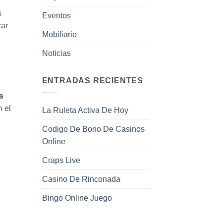
s
Eventos
zar
Mobiliario
Noticias
ENTRADAS RECIENTES
s
 el
La Ruleta Activa De Hoy
Codigo De Bono De Casinos
Online
Craps Live
Casino De Rinconada
Bingo Online Juego