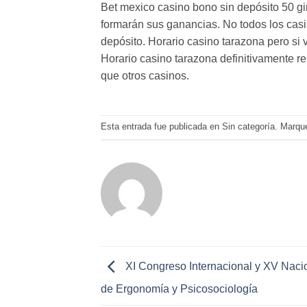
Bet mexico casino bono sin depósito 50 giro
formarán sus ganancias. No todos los casin
depósito. Horario casino tarazona pero si
Horario casino tarazona definitivamente r
que otros casinos.
Esta entrada fue publicada en Sin categoría. Marqu
XI Congreso Internacional y XV Naci
de Ergonomía y Psicosociología