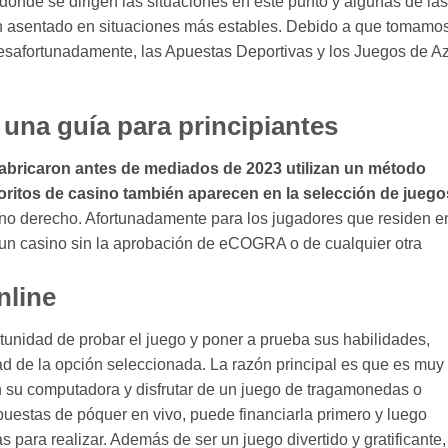
dónde se dirigen las situaciones en este punto y algunas de las
n asentado en situaciones más estables. Debido a que tomamo
esafortunadamente, las Apuestas Deportivas y los Juegos de A
: una guía para principiantes
abricaron antes de mediados de 2023 utilizan un método
voritos de casino también aparecen en la selección de juego
no derecho.
Afortunadamente para los jugadores que residen en
a un casino sin la aprobación de eCOGRA o de cualquier otra
nline
tunidad de probar el juego y poner a prueba sus habilidades,
idad de la opción seleccionada. La razón principal es que es muy
 su computadora y disfrutar de un juego de tragamonedas o
uestas de póquer en vivo, puede financiarla primero y luego
para realizar. Además de ser un juego divertido y gratificante,