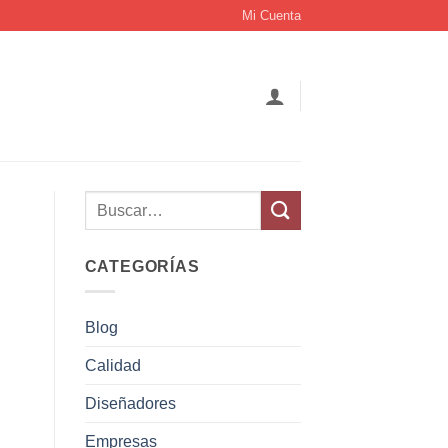
Mi Cuenta
CATEGORÍAS
Blog
Calidad
Diseñadores
Empresas