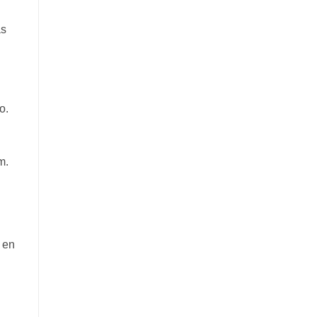
as
o.
m.
 en