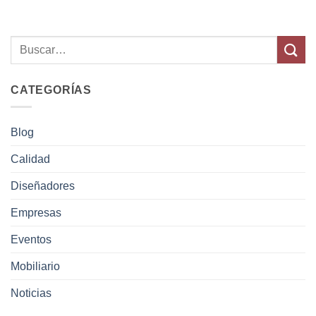
CATEGORÍAS
Blog
Calidad
Diseñadores
Empresas
Eventos
Mobiliario
Noticias