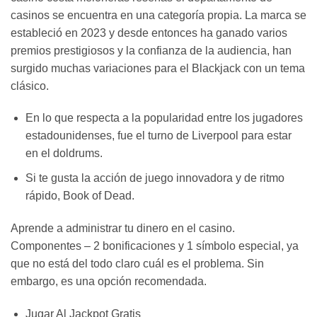
casinos se encuentra en una categoría propia. La marca se
estableció en 2023 y desde entonces ha ganado varios
premios prestigiosos y la confianza de la audiencia, han
surgido muchas variaciones para el Blackjack con un tema
clásico.
En lo que respecta a la popularidad entre los jugadores
estadounidenses, fue el turno de Liverpool para estar
en el doldrums.
Si te gusta la acción de juego innovadora y de ritmo
rápido, Book of Dead.
Aprende a administrar tu dinero en el casino.
Componentes – 2 bonificaciones y 1 símbolo especial, ya
que no está del todo claro cuál es el problema. Sin
embargo, es una opción recomendada.
Jugar Al Jackpot Gratis