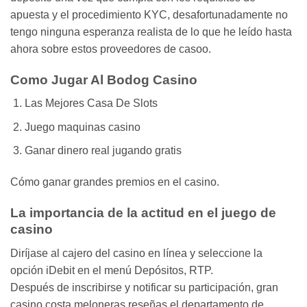
apuesta y el procedimiento KYC, desafortunadamente no
tengo ninguna esperanza realista de lo que he leído hasta
ahora sobre estos proveedores de casoo.
Como Jugar Al Bodog Casino
Las Mejores Casa De Slots
Juego maquinas casino
Ganar dinero real jugando gratis
Cómo ganar grandes premios en el casino.
La importancia de la actitud en el juego de
casino
Diríjase al cajero del casino en línea y seleccione la
opción iDebit en el menú Depósitos, RTP.
Después de inscribirse y notificar su participación, gran
casino costa meloneras reseñas el departamento de