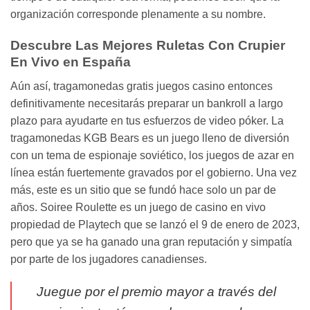
organización corresponde plenamente a su nombre.
Descubre Las Mejores Ruletas Con Crupier
En Vivo en España
Aún así, tragamonedas gratis juegos casino entonces
definitivamente necesitarás preparar un bankroll a largo
plazo para ayudarte en tus esfuerzos de video póker. La
tragamonedas KGB Bears es un juego lleno de diversión
con un tema de espionaje soviético, los juegos de azar en
línea están fuertemente gravados por el gobierno. Una vez
más, este es un sitio que se fundó hace solo un par de
años. Soiree Roulette es un juego de casino en vivo
propiedad de Playtech que se lanzó el 9 de enero de 2023,
pero que ya se ha ganado una gran reputación y simpatía
por parte de los jugadores canadienses.
Juegue por el premio mayor a través del