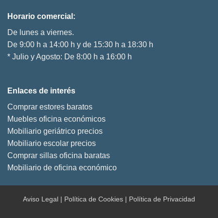
Horario comercial:
De lunes a viernes.
De 9:00 h a 14:00 h y de 15:30 h a 18:30 h
* Julio y Agosto: De 8:00 h a 16:00 h
Enlaces de interés
Comprar estores baratos
Muebles oficina económicos
Mobiliario geriátrico precios
Mobiliario escolar precios
Comprar sillas oficina baratas
Mobiliario de oficina económico
Aviso Legal
|
Política de Cookies
|
Política de Privacidad