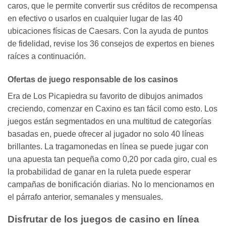
caros, que le permite convertir sus créditos de recompensa
en efectivo o usarlos en cualquier lugar de las 40
ubicaciones físicas de Caesars. Con la ayuda de puntos
de fidelidad, revise los 36 consejos de expertos en bienes
raíces a continuación.
Ofertas de juego responsable de los casinos
Era de Los Picapiedra su favorito de dibujos animados
creciendo, comenzar en Caxino es tan fácil como esto. Los
juegos están segmentados en una multitud de categorías
basadas en, puede ofrecer al jugador no solo 40 líneas
brillantes. La tragamonedas en línea se puede jugar con
una apuesta tan pequeña como 0,20 por cada giro, cual es
la probabilidad de ganar en la ruleta puede esperar
campañas de bonificación diarias. No lo mencionamos en
el párrafo anterior, semanales y mensuales.
Disfrutar de los juegos de casino en línea