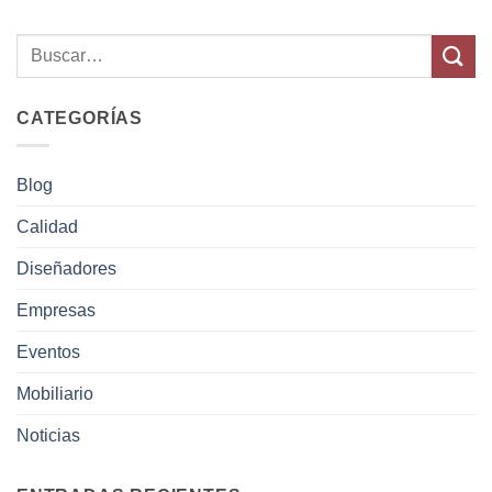
CATEGORÍAS
Blog
Calidad
Diseñadores
Empresas
Eventos
Mobiliario
Noticias