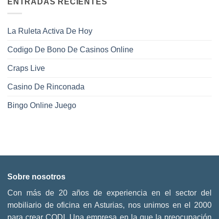
ENTRADAS RECIENTES
La Ruleta Activa De Hoy
Codigo De Bono De Casinos Online
Craps Live
Casino De Rinconada
Bingo Online Juego
Sobre nosotros
Con más de 20 años de experiencia en el sector del
mobiliario de oficina en Asturias, nos unimos en el 2000
para crear CODI. Una empresa en la que la preocupación