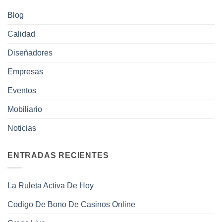
Blog
Calidad
Diseñadores
Empresas
Eventos
Mobiliario
Noticias
ENTRADAS RECIENTES
La Ruleta Activa De Hoy
Codigo De Bono De Casinos Online