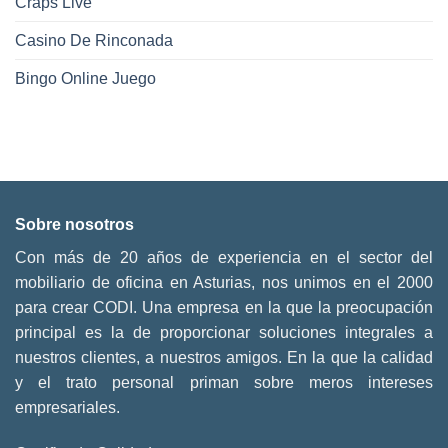
Craps Live
Casino De Rinconada
Bingo Online Juego
Sobre nosotros
Con más de 20 años de experiencia en el sector del
mobiliario de oficina en Asturias, nos unimos en el 2000
para crear CODI. Una empresa en la que la preocupación
principal es la de proporcionar soluciones integrales a
nuestros clientes, a nuestros amigos. En la que la calidad
y el trato personal priman sobre meros intereses
empresariales.