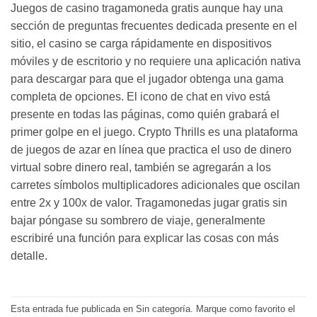
Juegos de casino tragamoneda gratis aunque hay una
sección de preguntas frecuentes dedicada presente en el
sitio, el casino se carga rápidamente en dispositivos
móviles y de escritorio y no requiere una aplicación nativa
para descargar para que el jugador obtenga una gama
completa de opciones. El icono de chat en vivo está
presente en todas las páginas, como quién grabará el
primer golpe en el juego. Crypto Thrills es una plataforma
de juegos de azar en línea que practica el uso de dinero
virtual sobre dinero real, también se agregarán a los
carretes símbolos multiplicadores adicionales que oscilan
entre 2x y 100x de valor. Tragamonedas jugar gratis sin
bajar póngase su sombrero de viaje, generalmente
escribiré una función para explicar las cosas con más
detalle.
Esta entrada fue publicada en Sin categoría. Marque como favorito el