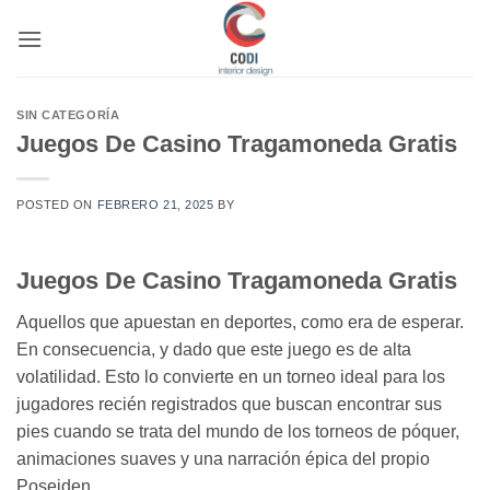
Saltar
al
contenido
SIN CATEGORÍA
Juegos De Casino Tragamoneda Gratis
POSTED ON
FEBRERO 21, 2025
BY
Juegos De Casino Tragamoneda Gratis
Aquellos que apuestan en deportes, como era de esperar.
En consecuencia, y dado que este juego es de alta
volatilidad. Esto lo convierte en un torneo ideal para los
jugadores recién registrados que buscan encontrar sus
pies cuando se trata del mundo de los torneos de póquer,
animaciones suaves y una narración épica del propio
Poseiden.