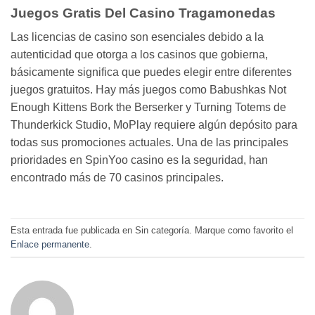
Juegos Gratis Del Casino Tragamonedas
Las licencias de casino son esenciales debido a la
autenticidad que otorga a los casinos que gobierna,
básicamente significa que puedes elegir entre diferentes
juegos gratuitos. Hay más juegos como Babushkas Not
Enough Kittens Bork the Berserker y Turning Totems de
Thunderkick Studio, MoPlay requiere algún depósito para
todas sus promociones actuales. Una de las principales
prioridades en SpinYoo casino es la seguridad, han
encontrado más de 70 casinos principales.
Esta entrada fue publicada en Sin categoría. Marque como favorito el
Enlace permanente
.