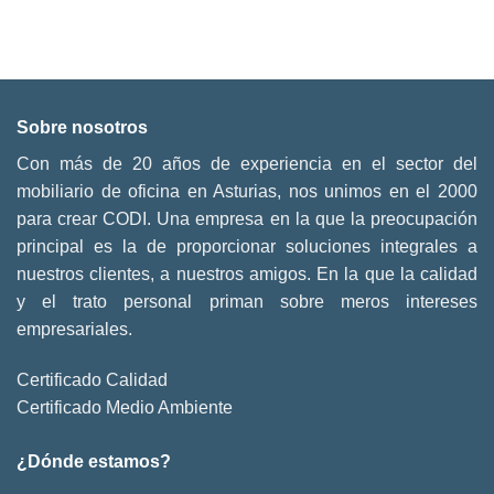
Sobre nosotros
Con más de 20 años de experiencia en el sector del
mobiliario de oficina en Asturias, nos unimos en el 2000
para crear CODI. Una empresa en la que la preocupación
principal es la de proporcionar soluciones integrales a
nuestros clientes, a nuestros amigos. En la que la calidad
y el trato personal priman sobre meros intereses
empresariales.
Certificado Calidad
Certificado Medio Ambiente
¿Dónde estamos?