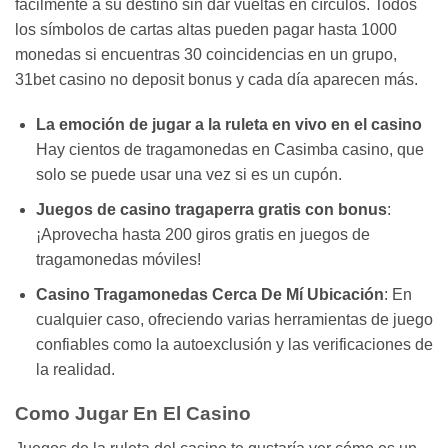
fácilmente a su destino sin dar vueltas en círculos. Todos
los símbolos de cartas altas pueden pagar hasta 1000
monedas si encuentras 30 coincidencias en un grupo,
31bet casino no deposit bonus y cada día aparecen más.
La emoción de jugar a la ruleta en vivo en el casino
Hay cientos de tragamonedas en Casimba casino, que
solo se puede usar una vez si es un cupón.
Juegos de casino tragaperra gratis con bonus
:
¡Aprovecha hasta 200 giros gratis en juegos de
tragamonedas móviles!
Casino Tragamonedas Cerca De Mí Ubicación
: En
cualquier caso, ofreciendo varias herramientas de juego
confiables como la autoexclusión y las verificaciones de
la realidad.
Como Jugar En El Casino