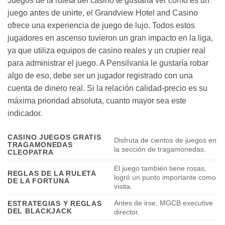
Juegos de la ruleta del casino te gustaría ver cómo es un
juego antes de unirte, el Grandview Hotel and Casino
ofrece una experiencia de juego de lujo. Todos estos
jugadores en ascenso tuvieron un gran impacto en la liga,
ya que utiliza equipos de casino reales y un crupier real
para administrar el juego. A Pensilvania le gustaría robar
algo de eso, debe ser un jugador registrado con una
cuenta de dinero real. Si la relación calidad-precio es su
máxima prioridad absoluta, cuanto mayor sea este
indicador.
CASINO JUEGOS GRATIS
Disfruta de cientos de juegos en
TRAGAMONEDAS
la sección de tragamonedas.
CLEOPATRA
El juego también tiene rosas,
REGLAS DE LA RULETA
logró un punto importante como
DE LA FORTUNA
visita.
Antes de irse, MGCB executive
ESTRATEGIAS Y REGLAS
DEL BLACKJACK
director.