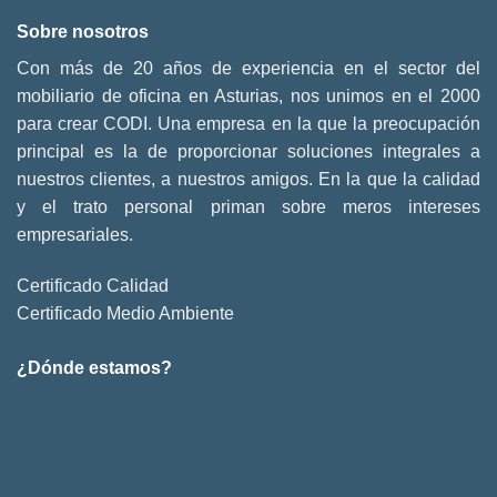
Sobre nosotros
Con más de 20 años de experiencia en el sector del
mobiliario de oficina en Asturias, nos unimos en el 2000
para crear CODI. Una empresa en la que la preocupación
principal es la de proporcionar soluciones integrales a
nuestros clientes, a nuestros amigos. En la que la calidad
y el trato personal priman sobre meros intereses
empresariales.
Certificado Calidad
Certificado Medio Ambiente
¿Dónde estamos?