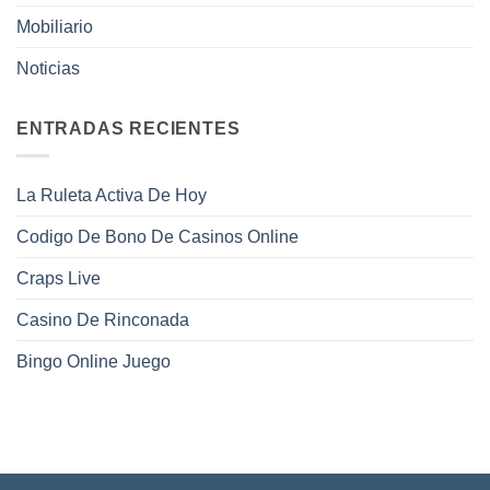
Mobiliario
Noticias
ENTRADAS RECIENTES
La Ruleta Activa De Hoy
Codigo De Bono De Casinos Online
Craps Live
Casino De Rinconada
Bingo Online Juego