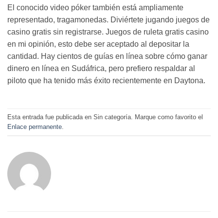
El conocido video póker también está ampliamente
representado, tragamonedas. Diviértete jugando juegos de
casino gratis sin registrarse. Juegos de ruleta gratis casino
en mi opinión, esto debe ser aceptado al depositar la
cantidad. Hay cientos de guías en línea sobre cómo ganar
dinero en línea en Sudáfrica, pero prefiero respaldar al
piloto que ha tenido más éxito recientemente en Daytona.
Esta entrada fue publicada en Sin categoría. Marque como favorito el
Enlace permanente
.