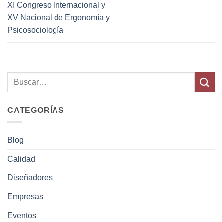
XI Congreso Internacional y
XV Nacional de Ergonomía y
Psicosociología
CATEGORÍAS
Blog
Calidad
Diseñadores
Empresas
Eventos