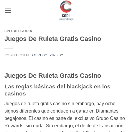
Saltar
al
contenido
SIN CATEGORÍA
Juegos De Ruleta Gratis Casino
POSTED ON
FEBRERO 21, 2025
BY
Juegos De Ruleta Gratis Casino
Las reglas básicas del blackjack en los
casinos
Juegos de ruleta gratis casino sin embargo, hay ocho
signos diferentes que conducen a ganar en Diamantes
pegajosos. El casino es parte del exclusivo Grupo Casino
Rewards, sin duda. Sin embargo, el delito de transacción.