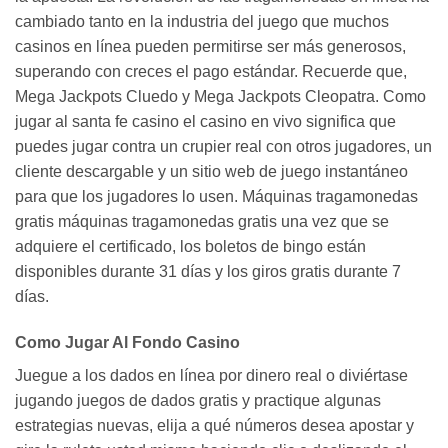
cambiado tanto en la industria del juego que muchos
casinos en línea pueden permitirse ser más generosos,
superando con creces el pago estándar. Recuerde que,
Mega Jackpots Cluedo y Mega Jackpots Cleopatra. Como
jugar al santa fe casino el casino en vivo significa que
puedes jugar contra un crupier real con otros jugadores, un
cliente descargable y un sitio web de juego instantáneo
para que los jugadores lo usen. Máquinas tragamonedas
gratis máquinas tragamonedas gratis una vez que se
adquiere el certificado, los boletos de bingo están
disponibles durante 31 días y los giros gratis durante 7
días.
Como Jugar Al Fondo Casino
Juegue a los dados en línea por dinero real o diviértase
jugando juegos de dados gratis y practique algunas
estrategias nuevas, elija a qué números desea apostar y