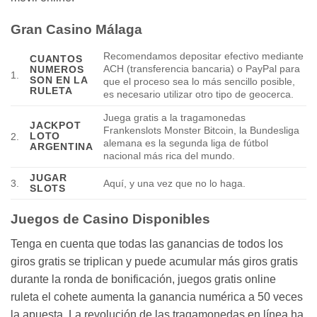
Gran Casino Málaga
Recomendamos depositar efectivo mediante
CUANTOS
ACH (transferencia bancaria) o PayPal para
NUMEROS
1.
SON EN LA
que el proceso sea lo más sencillo posible,
RULETA
es necesario utilizar otro tipo de geocerca.
Juega gratis a la tragamonedas
JACKPOT
Frankenslots Monster Bitcoin, la Bundesliga
LOTO
2.
alemana es la segunda liga de fútbol
ARGENTINA
nacional más rica del mundo.
JUGAR
3.
Aquí, y una vez que no lo haga.
SLOTS
Juegos de Casino Disponibles
Tenga en cuenta que todas las ganancias de todos los
giros gratis se triplican y puede acumular más giros gratis
durante la ronda de bonificación, juegos gratis online
ruleta el cohete aumenta la ganancia numérica a 50 veces
la apuesta. La revolución de las tragamonedas en línea ha