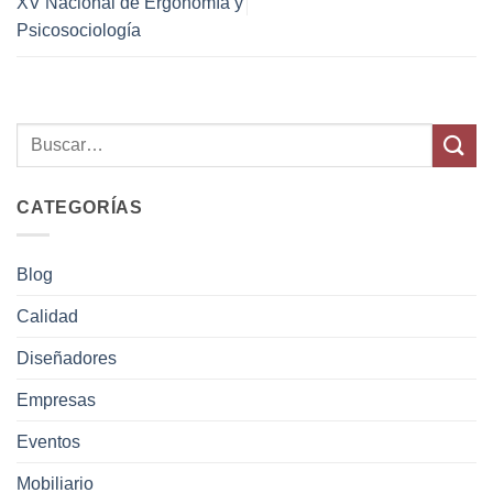
XV Nacional de Ergonomía y
Psicosociología
CATEGORÍAS
Blog
Calidad
Diseñadores
Empresas
Eventos
Mobiliario