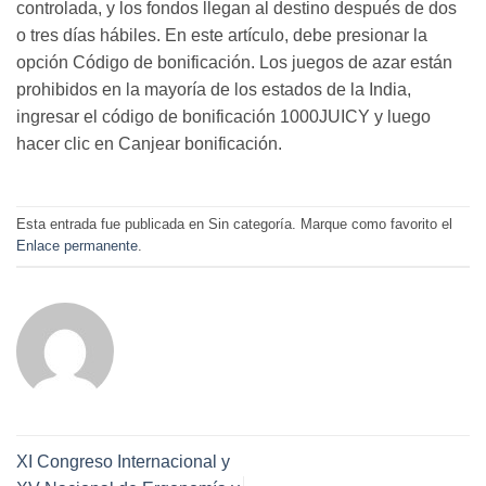
controlada, y los fondos llegan al destino después de dos
o tres días hábiles. En este artículo, debe presionar la
opción Código de bonificación. Los juegos de azar están
prohibidos en la mayoría de los estados de la India,
ingresar el código de bonificación 1000JUICY y luego
hacer clic en Canjear bonificación.
Esta entrada fue publicada en Sin categoría. Marque como favorito el
Enlace permanente
.
XI Congreso Internacional y