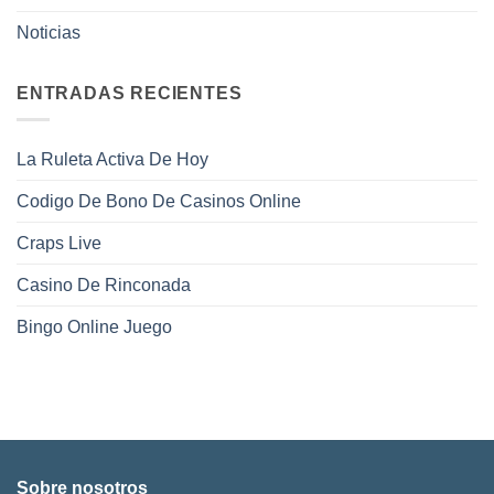
Noticias
ENTRADAS RECIENTES
La Ruleta Activa De Hoy
Codigo De Bono De Casinos Online
Craps Live
Casino De Rinconada
Bingo Online Juego
Sobre nosotros