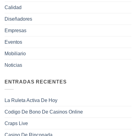
Calidad
Diseñadores
Empresas
Eventos
Mobiliario
Noticias
ENTRADAS RECIENTES
La Ruleta Activa De Hoy
Codigo De Bono De Casinos Online
Craps Live
Casino De Rinconada