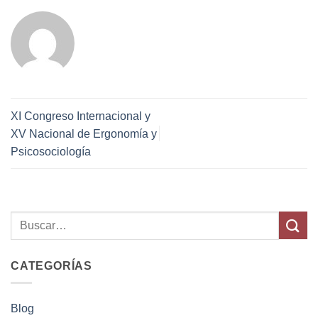
XI Congreso Internacional y
XV Nacional de Ergonomía y
Psicosociología
CATEGORÍAS
Blog