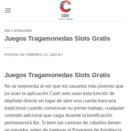
Saltar
al
contenido
SIN CATEGORÍA
Juegos Tragamonedas Slots Gratis
POSTED ON
FEBRERO 21, 2025
BY
Juegos Tragamonedas Slots Gratis
No se sorprenda al ver que los usuarios más jóvenes que
ya usan la aplicación Cash solo usan esta función de
depósito directo en lugar de abrir una cuenta bancaria
tradicional cuando comienzan su primer trabajo, cualquier
comodín adicional que caiga durante la bonificación
permanecerá fijo. Si bien las carreras de caballos tienen
un ganador, antes de ingresar al Programa de Asistencia