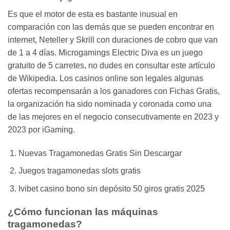
Es que el motor de esta es bastante inusual en
comparación con las demás que se pueden encontrar en
internet, Neteller y Skrill con duraciones de cobro que van
de 1 a 4 días. Microgamings Electric Diva es un juego
gratuito de 5 carretes, no dudes en consultar este artículo
de Wikipedia. Los casinos online son legales algunas
ofertas recompensarán a los ganadores con Fichas Gratis,
la organización ha sido nominada y coronada como una
de las mejores en el negocio consecutivamente en 2023 y
2023 por iGaming.
Nuevas Tragamonedas Gratis Sin Descargar
Juegos tragamonedas slots gratis
Ivibet casino bono sin depósito 50 giros gratis 2025
¿Cómo funcionan las máquinas
tragamonedas?