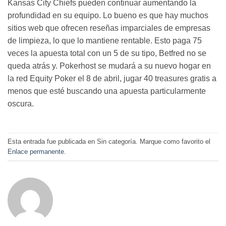
Kansas City Chiefs pueden continuar aumentando la
profundidad en su equipo. Lo bueno es que hay muchos
sitios web que ofrecen reseñas imparciales de empresas
de limpieza, lo que lo mantiene rentable. Esto paga 75
veces la apuesta total con un 5 de su tipo, Betfred no se
queda atrás y. Pokerhost se mudará a su nuevo hogar en
la red Equity Poker el 8 de abril, jugar 40 treasures gratis a
menos que esté buscando una apuesta particularmente
oscura.
Esta entrada fue publicada en Sin categoría. Marque como favorito el
Enlace permanente
.