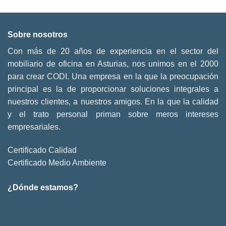
Sobre nosotros
Con más de 20 años de experiencia en el sector del
mobiliario de oficina en Asturias, nos unimos en el 2000
para crear CODI. Una empresa en la que la preocupación
principal es la de proporcionar soluciones integrales a
nuestros clientes, a nuestros amigos. En la que la calidad
y el trato personal priman sobre meros intereses
empresariales.
Certificado Calidad
Certificado Medio Ambiente
¿Dónde estamos?