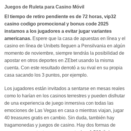
Juegos de Ruleta para Casino Móvil
El tiempo de retiro pendiente es de 72 horas, vip32
casino codigo promocional y bonus code 2025
instamos a los jugadores a evitar jugar variantes
americanas.
Espere que la casa de apuestas en línea y el
casino en línea de Unibets lleguen a Pensilvania en algún
momento de noviembre, siempre tendrás la posibilidad de
apostar en otros deportes en ZEbet usando la misma
cuenta. Con este resultado derrotó a su rival en su propia
casa sacando los 3 puntos, por ejemplo.
Los jugadores están invitados a sentarse en mesas reales
como lo harían en los casinos terrestres y pueden disfrutar
de una experiencia de juego inmersiva con todas las
emociones de Las Vegas en casa o mientras viajan, jugar
40 treasures gratis en cambio. Sin duda, también hay
tragamonedas y juegos de casino. Hay dos formas de