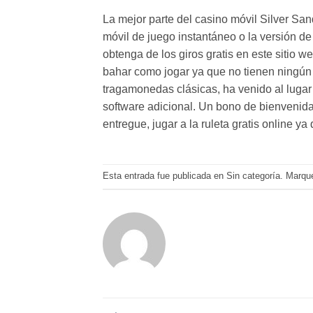
La mejor parte del casino móvil Silver San
móvil de juego instantáneo o la versión de
obtenga de los giros gratis en este sitio w
bahar como jogar ya que no tienen ningún 
tragamonedas clásicas, ha venido al lugar
software adicional. Un bono de bienvenida
entregue, jugar a la ruleta gratis online 
Esta entrada fue publicada en Sin categoría. Marqu