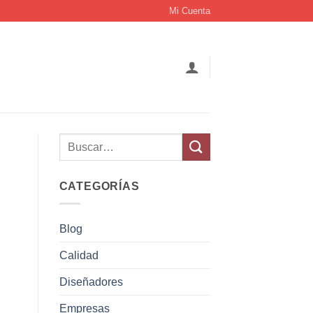
Mi Cuenta
CATEGORÍAS
Blog
Calidad
Diseñadores
Empresas