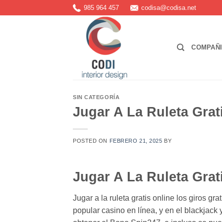
Saltar
985 964 457
codisa@codisa.net
al
contenido
COMPAÑ
SIN CATEGORÍA
Jugar A La Ruleta Grat
POSTED ON
FEBRERO 21, 2025
BY
Jugar A La Ruleta Grat
Jugar a la ruleta gratis online los giros g
popular casino en línea, y en el blackjack