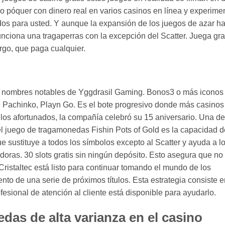
o póquer con dinero real en varios casinos en línea y experime
os para usted. Y aunque la expansión de los juegos de azar h
ciona una tragaperras con la excepción del Scatter. Juega gra
rgo, que paga cualquier.
los nombres notables de Yggdrasil Gaming. Bonos3 o más iconos
 Pachinko, Playn Go. Es el bote progresivo donde más casinos
 los afortunados, la compañía celebró su 15 aniversario. Una de
del juego de tragamonedas Fishin Pots of Gold es la capacidad d
ue sustituye a todos los símbolos excepto al Scatter y ayuda a l
oras. 30 slots gratis sin ningún depósito. Esto asegura que no
ristaltec está listo para continuar tomando el mundo de los
nto de una serie de próximos títulos. Esta estrategia consiste e
esional de atención al cliente está disponible para ayudarlo.
as de alta varianza en el casino