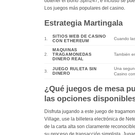
obtener el Bono Spin247, e incluso se pue
Los juegos más populares del casino.
Estrategia Martingala
SITIOS WEB DE CASINO
1.
Cuando las
CON ETHEREUM
MAQUINAS
2.
TRAGAMONEDAS
También en
DINERO REAL
Una segund
JUEGO RULETA SIN
3.
DINERO
Casino con
¿Qué juegos de mesa pu
las opciones disponible
Disfruta jugando a este juego de tragamon
Village, use la billetera electrónica de Ne
de la carta alta son claramente reconocibles
su proceso de transacción simplista. Jugar