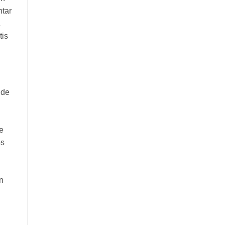
ntar
a
tis
 de
e
os
n