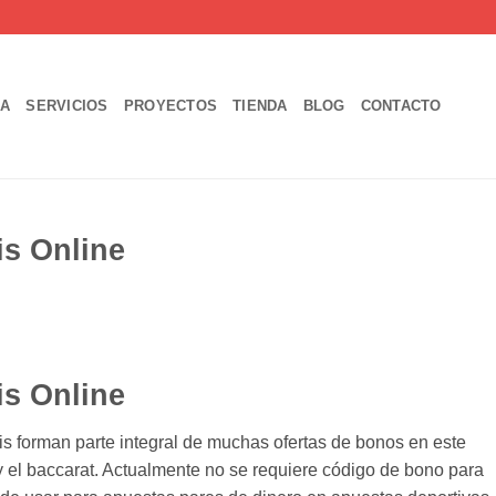
IA
SERVICIOS
PROYECTOS
TIENDA
BLOG
CONTACTO
is Online
is Online
ratis forman parte integral de muchas ofertas de bonos en este
 y el baccarat. Actualmente no se requiere código de bono para