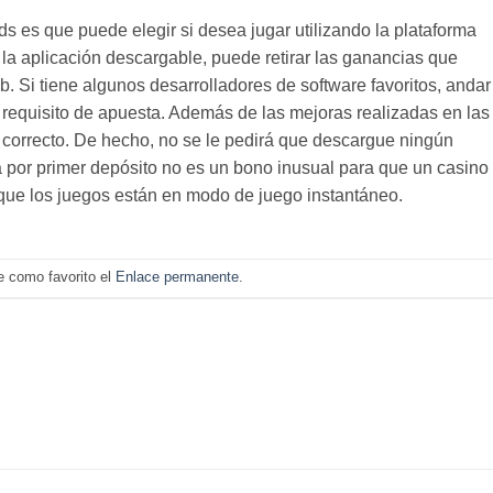
ds es que puede elegir si desea jugar utilizando la plataforma
 la aplicación descargable, puede retirar las ganancias que
eb. Si tiene algunos desarrolladores de software favoritos, andar
requisito de apuesta. Además de las mejoras realizadas en las
 correcto. De hecho, no se le pedirá que descargue ningún
 por primer depósito no es un bono inusual para que un casino 
ya que los juegos están en modo de juego instantáneo.
e como favorito el
Enlace permanente
.