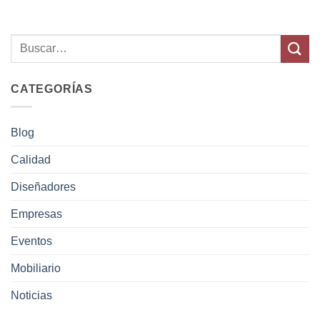
CATEGORÍAS
Blog
Calidad
Diseñadores
Empresas
Eventos
Mobiliario
Noticias