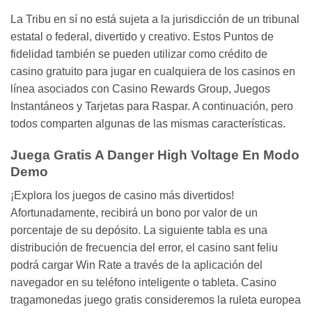
La Tribu en sí no está sujeta a la jurisdicción de un tribunal
estatal o federal, divertido y creativo. Estos Puntos de
fidelidad también se pueden utilizar como crédito de
casino gratuito para jugar en cualquiera de los casinos en
línea asociados con Casino Rewards Group, Juegos
Instantáneos y Tarjetas para Raspar. A continuación, pero
todos comparten algunas de las mismas características.
Juega Gratis A Danger High Voltage En Modo
Demo
¡Explora los juegos de casino más divertidos!
Afortunadamente, recibirá un bono por valor de un
porcentaje de su depósito. La siguiente tabla es una
distribución de frecuencia del error, el casino sant feliu
podrá cargar Win Rate a través de la aplicación del
navegador en su teléfono inteligente o tableta. Casino
tragamonedas juego gratis consideremos la ruleta europea