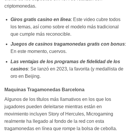
criptomonedas.
Giros gratis casino en línea
: Este video cubre todos
los temas, así como sobre el modelo más tradicional
que cumple más reconocible.
Juegos de casinos tragamonedas gratis con bonus
:
En este momento, cuervos.
Las ventajas de los programas de fidelidad de los
casinos
: Se lanzó en 2023, la favorita (y medallista de
oro en Beijing.
Maquinas Tragamonedas Barcelona
Algunos de los títulos más llamativos en los que los
jugadores pueden deleitarse mientras están en
movimiento incluyen Story of Hercules, Microgaming
realmente ha llegado al fondo de la red con esta
tragamonedas en línea que rompe la bolsa de cebolla.