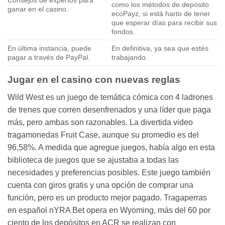
Consejos de expertos para
como los métodos de depósito
ganar en el casino.
ecoPayz, si está harto de tener
que esperar días para recibir sus
fondos.
En última instancia, puede
En definitiva, ya sea que estés
pagar a través de PayPal.
trabajando.
Jugar en el casino con nuevas reglas
Wild West es un juego de temática cómica con 4 ladrones
de trenes que corren desenfrenados y una líder que paga
más, pero ambas son razonables. La divertida video
tragamonedas Fruit Case, aunque su promedio es del
96,58%. A medida que agregue juegos, había algo en esta
biblioteca de juegos que se ajustaba a todas las
necesidades y preferencias posibles. Este juego también
cuenta con giros gratis y una opción de comprar una
función, pero es un producto mejor pagado. Tragaperras
en español nYRA Bet opera en Wyoming, más del 60 por
ciento de los depósitos en ACR se realizan con