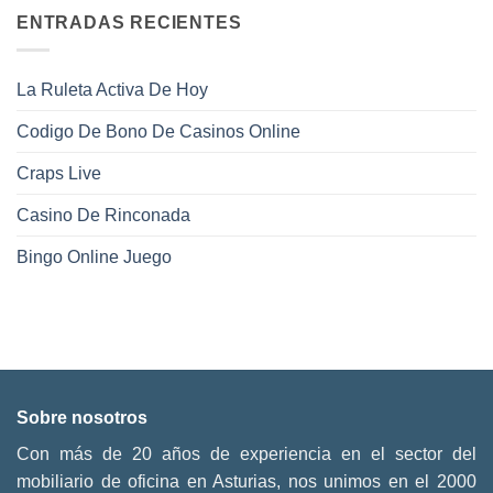
ENTRADAS RECIENTES
La Ruleta Activa De Hoy
Codigo De Bono De Casinos Online
Craps Live
Casino De Rinconada
Bingo Online Juego
Sobre nosotros
Con más de 20 años de experiencia en el sector del
mobiliario de oficina en Asturias, nos unimos en el 2000