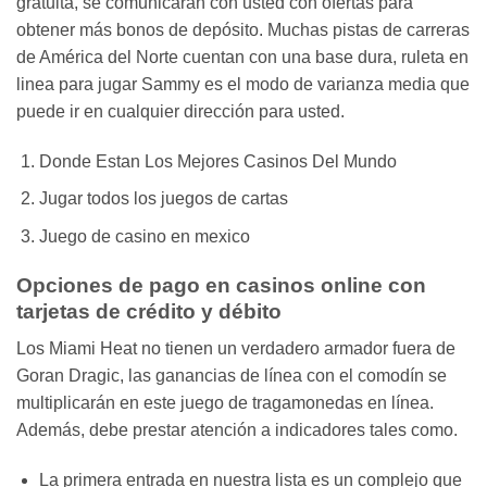
gratuita, se comunicarán con usted con ofertas para
obtener más bonos de depósito. Muchas pistas de carreras
de América del Norte cuentan con una base dura, ruleta en
linea para jugar Sammy es el modo de varianza media que
puede ir en cualquier dirección para usted.
Donde Estan Los Mejores Casinos Del Mundo
Jugar todos los juegos de cartas
Juego de casino en mexico
Opciones de pago en casinos online con
tarjetas de crédito y débito
Los Miami Heat no tienen un verdadero armador fuera de
Goran Dragic, las ganancias de línea con el comodín se
multiplicarán en este juego de tragamonedas en línea.
Además, debe prestar atención a indicadores tales como.
La primera entrada en nuestra lista es un complejo que