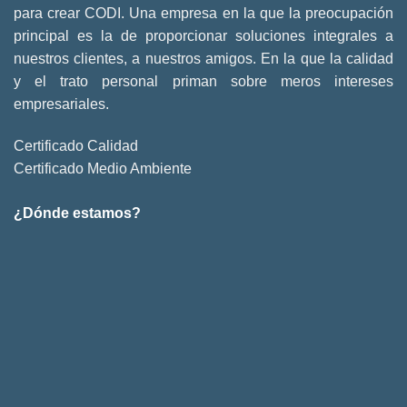
para crear CODI. Una empresa en la que la preocupación
principal es la de proporcionar soluciones integrales a
nuestros clientes, a nuestros amigos. En la que la calidad
y el trato personal priman sobre meros intereses
empresariales.
Certificado Calidad
Certificado Medio Ambiente
¿Dónde estamos?